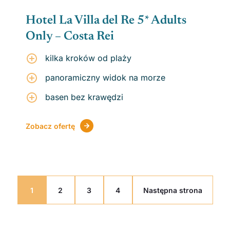
Hotel La Villa del Re 5* Adults
Only – Costa Rei
kilka kroków od plaży
panoramiczny widok na morze
basen bez krawędzi
Zobacz ofertę
1
2
3
4
Następna strona