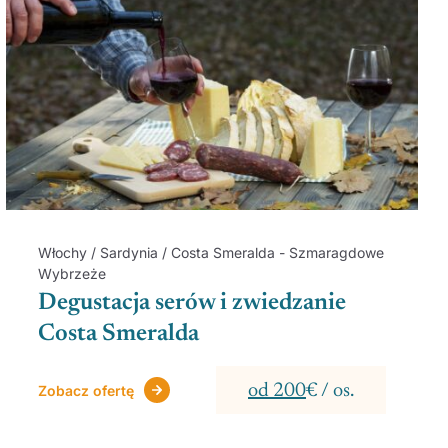
Włochy / Sardynia / Costa Smeralda - Szmaragdowe
Wybrzeże
Degustacja serów i zwiedzanie
Costa Smeralda
od 200
€ / os.
Zobacz ofertę