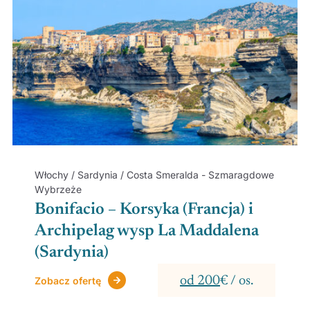
Włochy / Sardynia / Costa Smeralda - Szmaragdowe
Wybrzeże
Bonifacio – Korsyka (Francja) i
Archipelag wysp La Maddalena
(Sardynia)
od 200
€ / os.
Zobacz ofertę