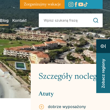
Zorganizujmy wakacje
Blog
Kontakt
Zobacz regiony
Szczegóły noclegu
Atuty
dobrze wyposażony