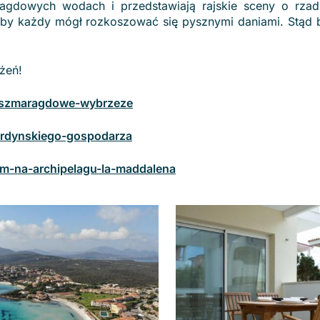
agdowych wodach i przedstawiają rajskie sceny o rzadk
e, by każdy mógł rozkoszować się pysznymi daniami. Stąd 
żeń!
ad-szmaragdowe-wybrzeze
sardynskiego-gospodarza
nem-na-archipelagu-la-maddalena