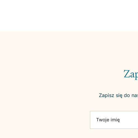
Zap
Zapisz się do na
Please leave this fie
Twoje imię