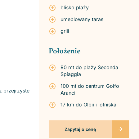
blisko plaży
umeblowany taras
grill
Położenie
90 mt do plaży Seconda
Spiaggia
100 mt do centrum Golfo
z przejrzyste
Aranci
17 km do Olbii i lotniska
Zapytaj o cenę