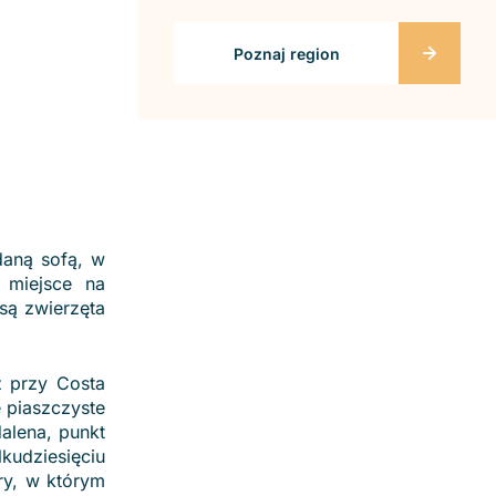
Poznaj region
daną sofą, w
 miejsce na
są zwierzęta
z przy Costa
e piaszczyste
alena, punkt
dziesięciu
ry, w którym