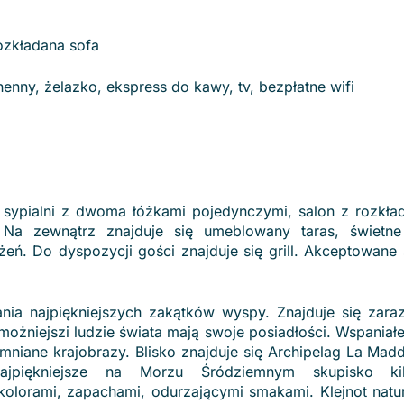
ozkładana sofa
nny, żelazko, ekspress do kawy, tv, bezpłatne wifi
, sypialni z dwoma łóżkami pojedynczymi, salon z rozkła
 Na zewnątrz znajduje się umeblowany taras, świetne
ń. Do dyspozycji gości znajduje się grill. Akceptowane 
ia najpiękniejszych zakątków wyspy. Znajduje się zara
ożniejszi ludzie świata mają swoje posiadłości. Wspaniał
iane krajobrazy. Blisko znajduje się Archipelag La Madd
piękniejsze na Morzu Śródziemnym skupisko kilku
kolorami, zapachami, odurzającymi smakami. Klejnot natu