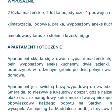
WYPOSAŻNIE
2 łóżka małżeńskie, 2 łóżka pojedyncze, 1 podwójna r
klimatyzacja, lodówka, pralka, wyposażony aneks kuche
umeblowany taras ze stołem i krzesłami, grill
APARTAMENT I OTOCZENIE
Apartament składa się z dwóch sypialni małżeńskich
pełni wyposażony aneks kuchenny, dwie łazienki.
odpoczynek w rodzinnym gronie po dniu pełnym wraże
domowe.
Apartament jest świetną bazą wypadową do zwiedzan
Smeralda, to niezwykle luksusowy obszar, gdzie najzam
plaże oraz szmaragdowy kolor morza tworzą niezapomn
obowiązkowy każdego pobytu na Sardynii, naj
wysepek. Archipelag La Maddalena podbija turystów 