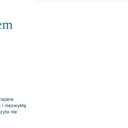
tem
ajskie
 i niezwykłą
zyta nie