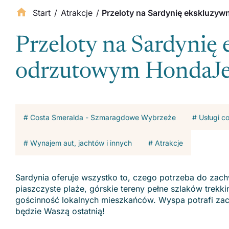
Start
/
Atrakcje
/
Przeloty na Sardynię ekskluz
Przeloty na Sardyni
odrzutowym HondaJe
# Costa Smeralda - Szmaragdowe Wybrzeże
# Usługi c
# Wynajem aut, jachtów i innych
# Atrakcje
Sardynia oferuje wszystko to, czego potrzeba do zach
piaszczyste plaże, górskie tereny pełne szlaków trekk
gościnność lokalnych mieszkańców. Wyspa potrafi zac
będzie Waszą ostatnią!