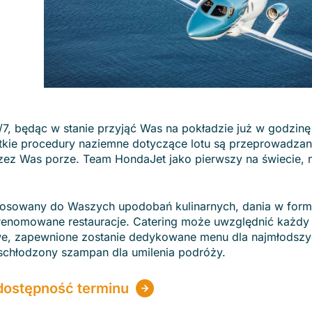
7, będąc w stanie przyjąć Was na pokładzie już w godzinę
stkie procedury naziemne dotyczące lotu są przeprowadza
zez Was porze. Team HondaJet jako pierwszy na świecie, 
tosowany do Waszych upodobań kulinarnych, dania w form
renomowane restauracje. Catering może uwzględnić każdy r
owe, zapewnione zostanie dedykowane menu dla najmłodszy
 schłodzony szampan dla umilenia podróży.
dostępność terminu