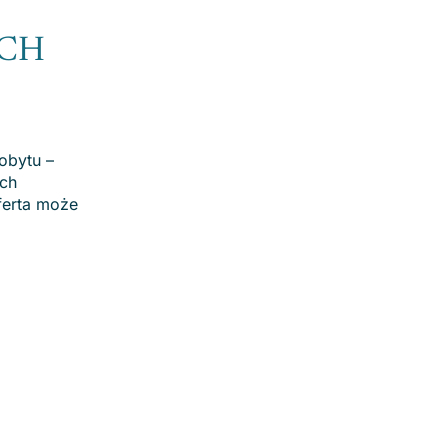
YCH
obytu –
ych
ferta może