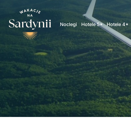
Noclegi
Hotele 5*
Hotele 4*