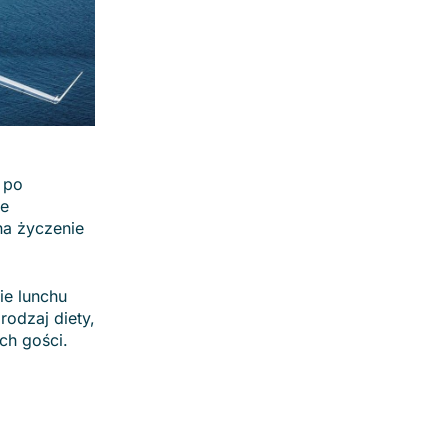
 po
ne
na życzenie
ie lunchu
odzaj diety,
ch gości.