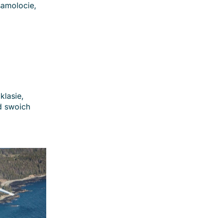
samolocie,
klasie,
od swoich