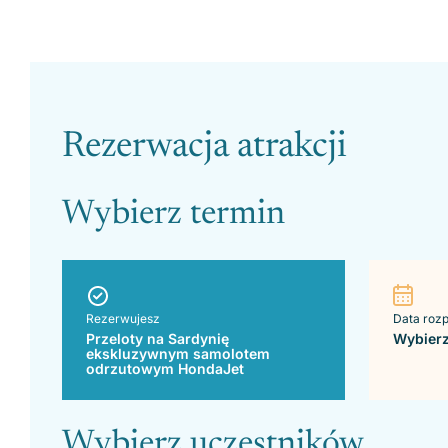
Please leave this field empty.
Rezerwacja atrakcji
Wybierz termin
Rezerwujesz
Data roz
Przeloty na Sardynię
Wybierz
ekskluzywnym samolotem
odrzutowym HondaJet
Wybierz uczestników