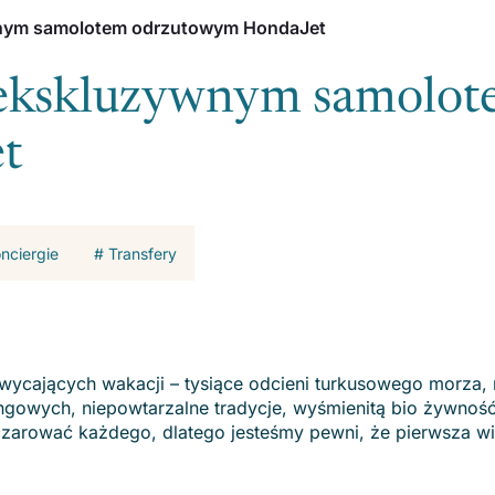
ywnym samolotem odrzutowym HondaJet
ę ekskluzywnym samolo
t
onciergie
# Transfery
wycających wakacji – tysiące odcieni turkusowego morza, r
ingowych, niepowtarzalne tradycje, wyśmienitą bio żywność
zarować każdego, dlatego jesteśmy pewni, że pierwsza wi