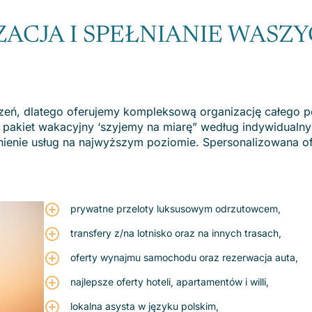
CJA I SPEŁNIANIE WASZ
zeń, dlatego oferujemy kompleksową organizację całego p
akiet wakacyjny ‘szyjemy na miarę” według indywidualn
nienie usług na najwyższym poziomie. Spersonalizowana o
prywatne przeloty luksusowym odrzutowcem,
transfery z/na lotnisko oraz na innych trasach,
oferty wynajmu samochodu oraz rezerwacja auta,
najlepsze oferty hoteli, apartamentów i willi,
lokalna asysta w języku polskim,