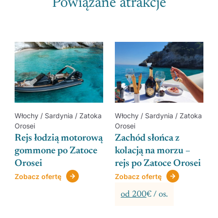
Powiązane atrakcje
a
Włochy / Sardynia / Zatoka
Włochy / Sardynia / Zatoka
Orosei
Orosei
Rejs łodzią motorową
Zachód słońca z
gommone po Zatoce
kolacją na morzu –
Orosei
rejs po Zatoce Orosei
Zobacz ofertę
Zobacz ofertę
od 200
€ / os.