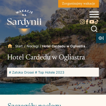
Zorganizujmy wakacje
Start
/
Noclegi
/
Hotel Cardedu w Ogliastra
Hotel Cardedu w Ogliastra
# Zatoka Orosei
# Top Hotele 2023