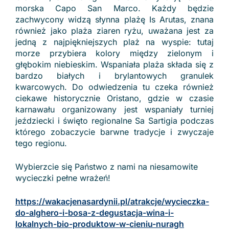
morska Capo San Marco. Każdy będzie
zachwycony widzą słynna plażę Is Arutas, znana
również jako plaża ziaren ryżu, uważana jest za
jedną z najpiękniejszych plaż na wyspie: tutaj
morze przybiera kolory między zielonym i
głębokim niebieskim. Wspaniała plaża składa się z
bardzo białych i brylantowych granulek
kwarcowych. Do odwiedzenia tu czeka również
ciekawe historycznie Oristano, gdzie w czasie
karnawału organizowany jest wspaniały turniej
jeździecki i święto regionalne Sa Sartigia podczas
którego zobaczycie barwne tradycje i zwyczaje
tego regionu.
Wybierzcie się Państwo z nami na niesamowite
wycieczki pełne wrażeń!
https://wakacjenasardynii.pl/atrakcje/wycieczka-
do-alghero-i-bosa-z-degustacja-wina-i-
lokalnych-bio-produktow-w-cieniu-nuragh