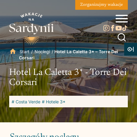
Zorganizujmy wakacje
Start
/
Noclegi
/
Hotel La Caletta 3* – Torre Dei
Corsari
Hotel La Caletta 3* - Torre Dei
Corsari
# Costa Verde
# Hotele 3*