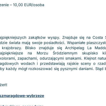
czenie – 10,00 EUR/osoba
jpiękniejszych zakątków wyspy. Znajduje się na Costa 
dzie świata mają swoje posiadłości. Wspaniałe piaszczyst
rajobrazy. Blisko znajduje się Archipelag La Madda
piękniejsze na Morzu Śródziemnym skupisko kilku
kolorami, zapachami, odurzającymi smakami. Klejnot natu
agdowych wodach i przedstawiają rajskie sceny o rzadk
e, by każdy mógł rozkoszować się pysznymi daniami. Stąd 
żeń!
ad-szmaragdowe-wybrzeze