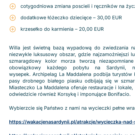
cotygodniowa zmiana poscieli i ręczników na ży
dodatkowe łóżeczko dziecięce – 30,00 EUR
krzesełko do karmienia – 20,00 EUR
Willa jest świetną bazą wypadową do zwiedzania na
niezwykle luksusowy obszar, gdzie najzamożniejszi lu
szmaragdowy kolor morza tworzą niezapomniane k
obowiązkowy każdego pobytu na Sardynii, naj
wysepek. Archipelag La Maddalena podbija turystów 
pasy drobnego białego piasku odbijają się w szmar
Miasteczko La Maddalena oferuje restauracje i lokal
odwiedzicie również Korsykę i imponujące Bonifacio.
Wybierzcie się Państwo z nami na wycieczki pełne wra
https://wakacjenasardynii.pl/atrakcje/wycieczka-n