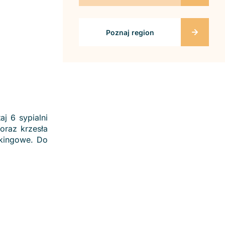
Poznaj region
j 6 sypialni
oraz krzesła
rkingowe. Do