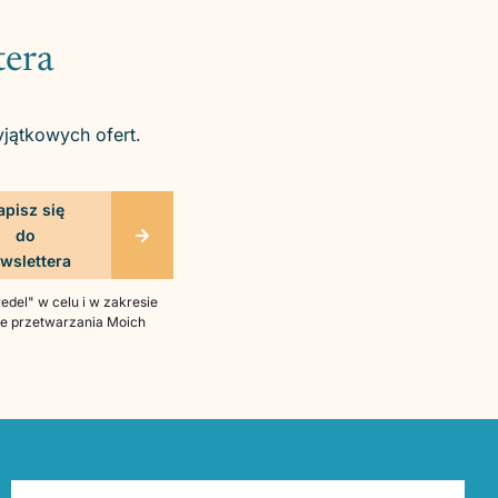
tera
yjątkowych ofert.
del" w celu i w zakresie
bie przetwarzania Moich