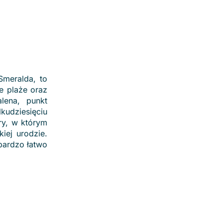
Smeralda, to
e plaże oraz
lena, punkt
dziesięciu
ry, w którym
iej urodzie.
bardzo łatwo