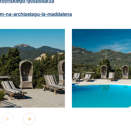
sardynskiego-gospodarza
nem-na-archipelagu-la-maddalena