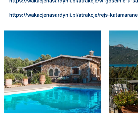
https://wakacjenasardynii.pl/atrakcje/w-goscinie-u-
https://wakacjenasardynii.pl/atrakcje/rejs-katamara