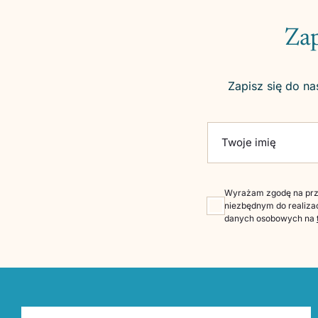
Zap
Zapisz się do na
Please leave this fie
Twoje imię
Wyrażam zgodę na prze
niezbędnym do realizac
danych osobowych na