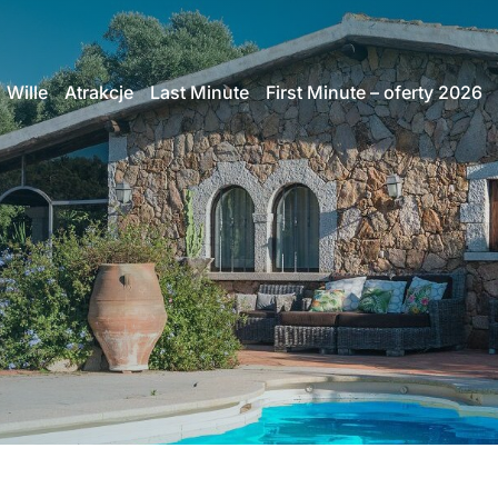
Wille
Atrakcje
Last Minute
First Minute – oferty 2026