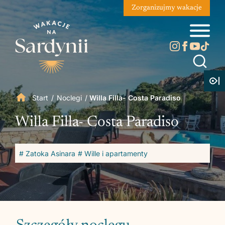
Zorganizujmy wakacje
Start
/
Noclegi
/
Willa Filla- Costa Paradiso
Willa Filla- Costa Paradiso
# Zatoka Asinara
# Wille i apartamenty