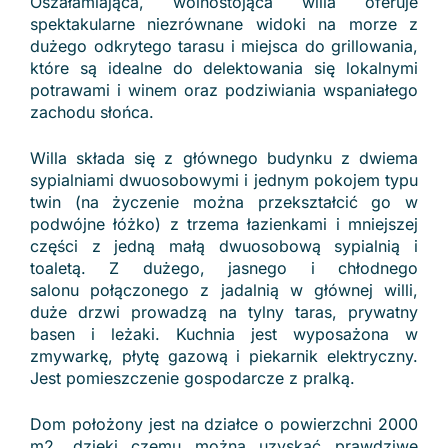
Oszałamiająca, wolnostojąca willa oferuje
spektakularne niezrównane widoki na morze z
dużego odkrytego tarasu i miejsca do grillowania,
które są idealne do delektowania się lokalnymi
potrawami i winem oraz podziwiania wspaniałego
zachodu słońca.
Willa składa się z głównego budynku z dwiema
sypialniami dwuosobowymi i jednym pokojem typu
twin (na życzenie można przekształcić go w
podwójne łóżko) z trzema łazienkami i mniejszej
części z jedną małą dwuosobową sypialnią i
toaletą. Z dużego, jasnego i chłodnego
salonu połączonego z jadalnią w głównej willi,
duże drzwi prowadzą na tylny taras, prywatny
basen i leżaki. Kuchnia jest wyposażona w
zmywarkę, płytę gazową i piekarnik elektryczny.
Jest pomieszczenie gospodarcze z pralką.
Dom położony jest na działce o powierzchni 2000
m2, dzięki czemu można uzyskać prawdziwe