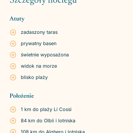
Szczegóły noclegu
Atuty
zadaszony taras
prywatny basen
świetnie wyposażona
widok na morze
blisko plaży
Położenie
1 km do plaży Li Cossi
84 km do Olbii i lotniska
108 km do Alghero i lotniska