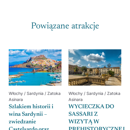
Powiązane atrakcje
Włochy / Sardynia / Zatoka
Włochy / Sardynia / Zatoka
Asinara
Asinara
Szlakiem historii i
WYCIECZKA DO
wina Sardynii –
SASSARI Z
zwiedzanie
WIZYTĄ W
Castelsardo oraz
PREHISTORYCZNEJ