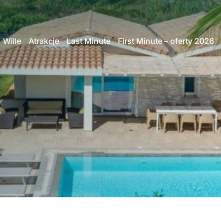
Wille
Atrakcje
Last Minute
First Minute – oferty 2026