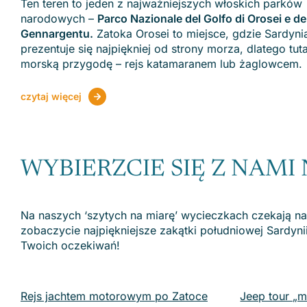
Ten teren to jeden z najważniejszych włoskich parków
narodowych –
Parco Nazionale del Golfo di Orosei e de
Gennargentu.
Zatoka Orosei to miejsce, gdzie Sardyni
prezentuje się najpiękniej od strony morza, dlatego tut
morską przygodę – rejs katamaranem lub żaglowcem.
czytaj więcej
WYBIERZCIE SIĘ Z NAMI
Na naszych ‘szytych na miarę’ wycieczkach czekają n
zobaczycie najpiękniejsze zakątki południowej Sardyni
Twoich oczekiwań!
Rejs jachtem motorowym po Zatoce
Jeep tour „m