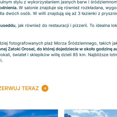
ulnym stylu z wykorzystaniem jasnych barw i śródziemnom
odnienia.
W salonie znajduje się również rozkładana, wygo
a dwóch osób. W willi znajdują się aż 3 łazienki z pryszn
 Museddu
, jak również do restauracji i pizzerii. To idealna lo
ardziej fotografowanych plaż Morza Śródziemnego, takich ja
nej Zatoki Orosei, do której dojedziecie w około godzinę au
kali, świateł i sklepików willę dzieli 85 km. Najbliższe lot
ri.
ZERWUJ TERAZ