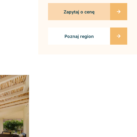
Zapytaj o cenę
Poznaj region