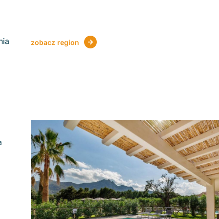
nia
zobacz region
a