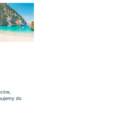
ńców,
asujemy do