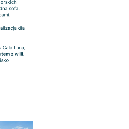
orskich
dna sofa,
icami.
kalizacja dla
k Cala Luna,
tem z willi.
nisko