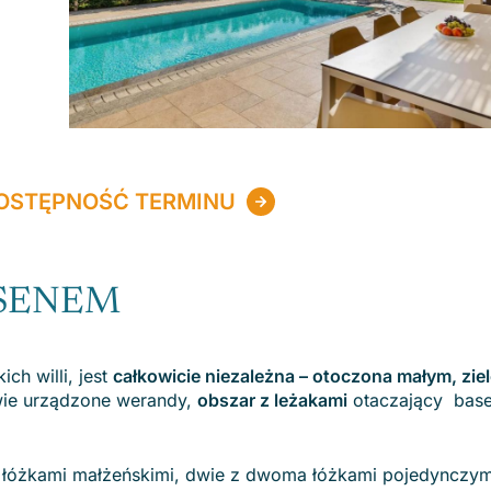
OSTĘPNOŚĆ TERMINU
ASENEM
ch willi, jest
całkowicie niezależna – otoczona małym, zi
ie urządzone werandy,
obszar z leżakami
otaczający basen
z łóżkami małżeńskimi, dwie z dwoma łóżkami pojedynczy