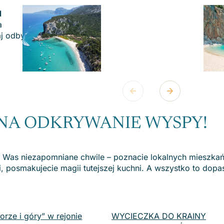
l
a
aj odbyć
 NA ODKRYWANIE WYSPY!
a Was niezapomniane chwile – poznacie lokalnych mieszka
i, posmakujecie magii tutejszej kuchni. A wszystko to dop
orze i góry” w rejonie
WYCIECZKA DO KRAINY