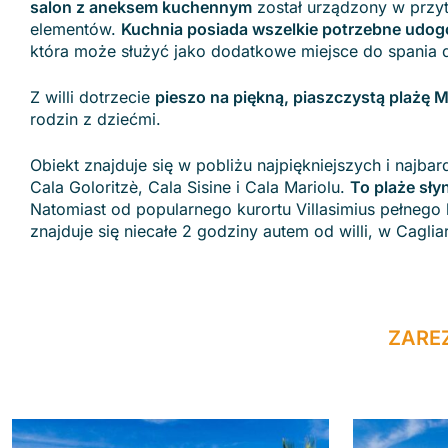
salon z aneksem kuchennym
został urządzony w przyt
elementów.
Kuchnia posiada wszelkie potrzebne udog
która może służyć jako dodatkowe miejsce do spania dl
Z willi dotrzecie
pieszo na piękną, piaszczystą plażę
rodzin z dziećmi.
Obiekt znajduje się w pobliżu najpiękniejszych i najb
Cala Goloritzè, Cala Sisine i Cala Mariolu.
To plaże słyn
Natomiast od popularnego kurortu Villasimius pełnego lo
znajduje się niecałe 2 godziny autem od willi, w Caglia
ZARE