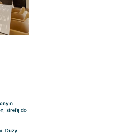
elonym
, strefę do
mi.
Duży