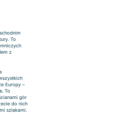
wschodnim
ury. To
jemniczych
dem z
a
 wszystkich
kże Europy –
e.
To
ścianami gór
żecie do nich
mi szlakami.