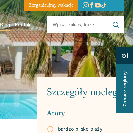
Zorganizujmy wakacje
Blog
Kontakt
Zobacz regiony
Szczegóły noclegu
Atuty
bardzo blisko plaży