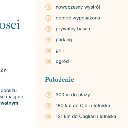
nowoczesny wystrój
dobrze wyposażona
osei
prywatny basen
parking
grill
ogród
AŻY
Położenie
 pobliżu
300 m do plaży
ksu mają do
rywatnym
180 km do Olbii i lotniska
121 km do Cagliari i lotniska