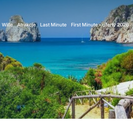
Wille
Atrakcje
Last Minute
First Minute – oferty 2026