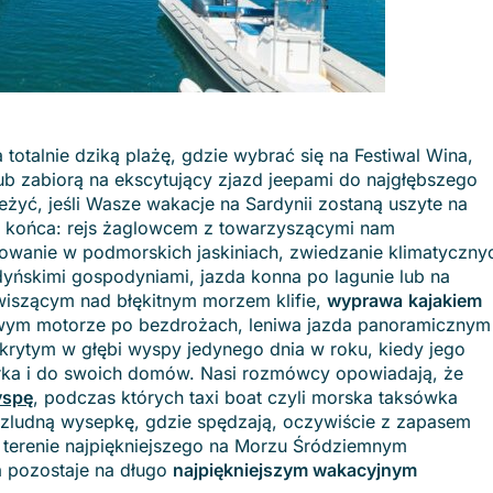
 totalnie dziką plażę, gdzie wybrać się na Festiwal Wina,
b zabiorą na ekscytujący zjazd jeepami do najgłębszego
eżyć, jeśli Wasze wakacje na Sardynii zostaną uszyte na
 końca: rejs żaglowcem z towarzyszącymi nam
kowanie w podmorskich jaskiniach, zwiedzanie klimatyczny
dyńskimi gospodyniami, jazda konna po lagunie lub na
wiszącym nad błękitnym morzem klifie,
wyprawa
kajakiem
owym motorze po bezdrożach, leniwa jazda panoramicznym
krytym w głębi wyspy jedynego dnia w roku, kiedy jego
rka i do swoich domów. Nasi rozmówcy opowiadają, że
yspę
,
podczas których taxi boat czyli morska taksówka
bezludną wysepkę, gdzie spędzają, oczywiście z zapasem
a terenie najpiękniejszego na Morzu Śródziemnym
a pozostaje na długo
najpiękniejszym wakacyjnym