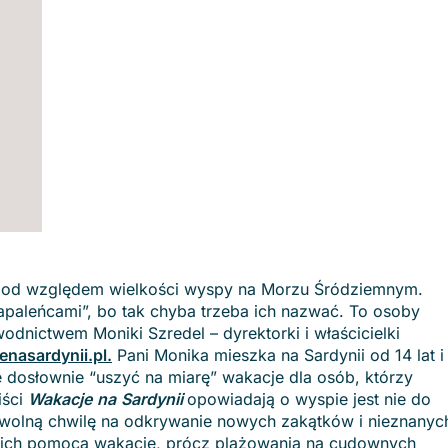
 pod względem wielkości wyspy na Morzu Śródziemnym.
apaleńcami”, bo tak chyba trzeba ich nazwać. To osoby
odnictwem Moniki Szredel – dyrektorki i właścicielki
enasardynii​.pl
.​
Pani Monika mieszka na Sardynii od 14 lat i
e dosłownie “uszyć na miarę” wakacje dla osób, którzy
iści
Wakacje
na
Sardynii
opowiadają o wyspie jest nie do
 wolną chwilę na odkrywanie nowych zakątków i nieznanyc
Z ich pomocą wakacje, prócz plażowania na cudownych