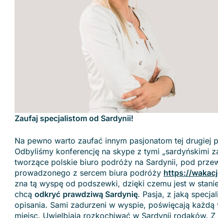
Zaufaj specjalistom od Sardynii!
Na pewno warto zaufać innym pasjonatom tej drugiej
Odbyliśmy konferencję na skype z tymi „sardyńskimi z
tworzące polskie biuro podróży na Sardynii, pod przew
prowadzonego z sercem biura podróży
https://wakacj
zna tą wyspę od podszewki, dzięki czemu jest w stani
chcą
odkryć​
prawdziwą Sardynię
.
Pasja, z jaką specjal
opisania. Sami zadurzeni w wyspie, poświęcają każdą
miejsc. Uwielbiają rozkochiwać w Sardynii rodaków. 