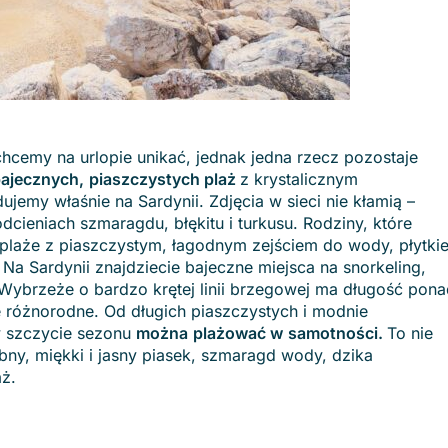
hcemy na urlopie unikać, jednak jedna rzecz pozostaje
bajecznych,
piaszczystych plaż
z krystalicznym
emy właśnie na Sardynii. Zdjęcia w sieci nie kłamią –
dcieniach szmaragdu, błękitu i turkusu. Rodziny, które
plaże z piaszczystym, łagodnym zejściem do wody, płytki
Na Sardynii znajdziecie bajeczne miejsca na snorkeling,
Wybrzeże o bardzo krętej linii brzegowej ma długość pona
e różnorodne. Od długich piaszczystych i modnie
w szczycie sezonu
można​
plażować w
samotności.
To nie
bny, miękki i jasny piasek, szmaragd wody, dzika
ż.