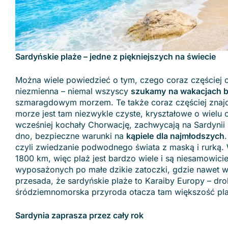
Sardyńskie plaże – jedne z piękniejszych na świecie
Można wiele powiedzieć o tym, czego coraz częściej c
niezmienna – niemal wszyscy
szukamy​
na wakacjach 
szmaragdowym morzem. Te także coraz częściej znajduj
morze jest tam niezwykle czyste, kryształowe o wielu o
wcześniej kochały Chorwację, zachwycają na Sardynii 
dno, bezpieczne warunki na
kąpiele​
dla najmłodszych
.
czyli zwiedzanie podwodnego świata z maską i rurką. 
1800 km, więc plaż jest bardzo wiele i są niesamowici
wyposażonych po małe dzikie zatoczki, gdzie nawet 
przesada, że sardyńskie plaże to Karaiby Europy – dro
śródziemnomorska przyroda otacza tam większość pla
Sardynia zaprasza przez cały rok