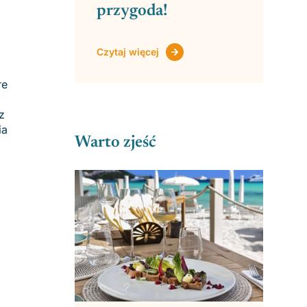
przygoda!
Czytaj więcej
re
z
ia
Warto zjeść