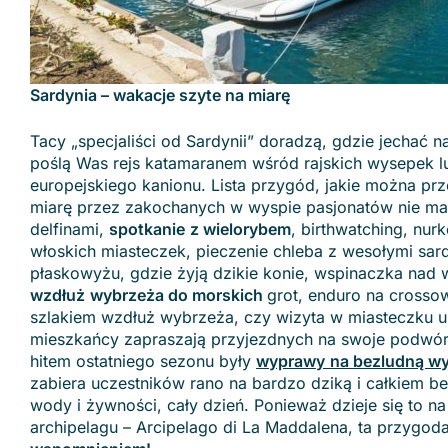
Sardynia – wakacje szyte na miarę
Tacy „specjaliści od Sardynii” doradzą, gdzie jechać na
poślą Was rejs
katamaranem wśród rajskich wysepek lu
europejskiego kanionu. Lista przygód, jakie można prz
miarę przez zakochanych w wyspie pasjonatów nie ma
delfinami,
spotkanie
z wielorybem
,
birthwatching, nur
włoskich miasteczek, pieczenie chleba z wesołymi sar
płaskowyżu, gdzie żyją dzikie konie, wspinaczka nad 
wzdłuż
wybrzeża do morskich
grot, enduro na cross
szlakiem wzdłuż wybrzeża, czy wizyta w miasteczku u
mieszkańcy zapraszają przyjezdnych na swoje podwó
hitem ostatniego sezonu były
wyprawy
na bezludną w
zabiera uczestników rano na bardzo dziką i całkiem 
wody i żywności, cały dzień. Ponieważ dzieje się to n
archipelagu – Arcipelago di La Maddalena, ta przygod