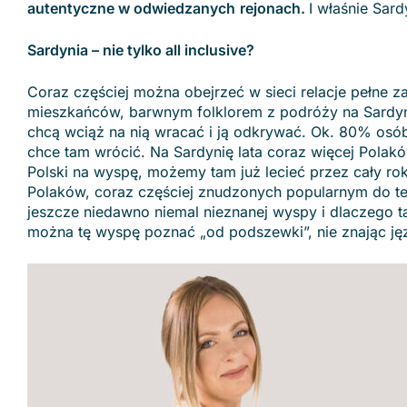
autentyczne w odwiedzanych
rejonach.
​
I właśnie Sard
Sardynia – nie tylko all inclusive?
Coraz częściej można obejrzeć w sieci relacje pełne 
mieszkańców, barwnym folklorem z podróży na Sardynię
chcą wciąż na nią wracać i ją odkrywać. Ok. 80% osób
chce tam wrócić. Na Sardynię lata coraz więcej Polakó
Polski na wyspę, możemy tam już lecieć przez cały ro
Polaków, coraz częściej znudzonych popularnym do t
jeszcze niedawno niemal nieznanej wyspy i dlaczego 
można tę wyspę poznać „od podszewki”, nie znając ję