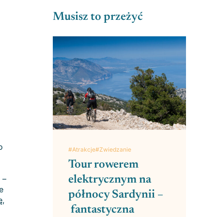
Musisz to przeżyć
o
#Atrakcje
#Zwiedzanie
Tour rowerem
elektrycznym na
 –
e
północy Sardynii –
ę,
fantastyczna