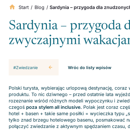
Start
/
Blog
/
Sardynia – przygoda dla znudzonyc
Sardynia – przygoda 
zwyczajnymi wakacja
#Zwiedzanie
Wróc do listy wpisów
Polski turysta, wybierając urlopową destynację, coraz
produktu. To nic dziwnego – przed ostatnie lata wyje
rozeznanie wśród różnych modeli wypoczynku i zwiedza
czegoś
poza
stylem all inclusive.
Polak jest coraz cz
hotel + basen + takie same posiłki = wycieczka typu
tylko znad brzegu hotelowego basenu, posmakować nap
połączyć zwiedzanie z aktywnym spędzaniem czasu, 