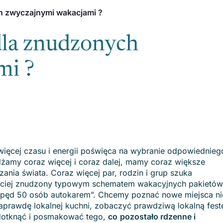
h zwyczajnymi wakacjami ?
dla znudzonych
mi ?
 więcej czasu i energii poświęca na wybranie odpowiednieg
żdżamy coraz więcej i coraz dalej, mamy coraz większe
nia świata. Coraz więcej par, rodzin i grup szuka
ęściej znudzony typowym schematem wakacyjnych pakietów
 „spęd 50 osób autokarem”. Chcemy poznać nowe miejsca ni
rawdę lokalnej kuchni, zobaczyć prawdziwą lokalną fest
dotknąć i posmakować tego,
co
pozostało rdzenne i