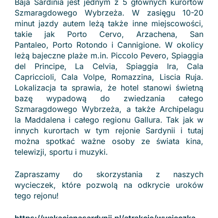
Baja Sardinia jest jednym z 5 głównych kurortów
Szmaragdowego Wybrzeża. W zasięgu 10-20
minut jazdy autem leżą także inne miejscowości,
takie jak Porto Cervo, Arzachena, San
Pantaleo, Porto Rotondo i Cannigione. W okolicy
leżą bajeczne plaże m.in. Piccolo Pevero, Spiaggia
del Principe, La Celvia, Spiaggia Ira, Cala
Capriccioli, Cala Volpe, Romazzina, Liscia Ruja.
Lokalizacja ta sprawia, że hotel stanowi świetną
bazę wypadową do zwiedzania całego
Szmaragdowego Wybrzeża, a także Archipelagu
la Maddalena i całego regionu Gallura. Tak jak w
innych kurortach w tym rejonie Sardynii i tutaj
można spotkać ważne osoby ze świata kina,
telewizji, sportu i muzyki.
Zapraszamy do skorzystania z naszych
wycieczek, które pozwolą na odkrycie uroków
tego rejonu!