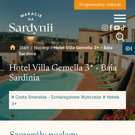
Zorganizujmy wakacje
Start
/
Noclegi
/
Hotel Villa Gemella 3* – Baia
Sardinia
Hotel Villa Gemella 3* - Baia
Sardinia
# Costa Smeralda - Szmaragdowe Wybrzeże
# Hotele
3*