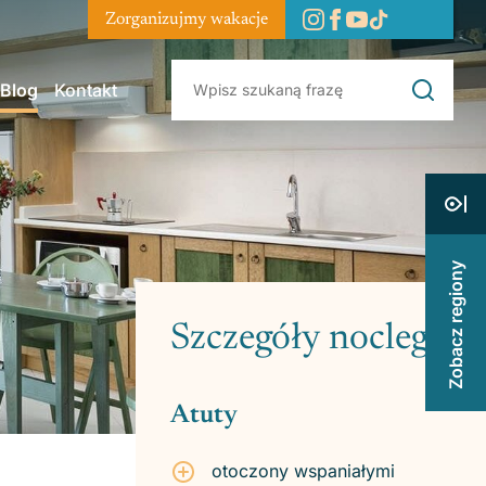
Zorganizujmy wakacje
Blog
Kontakt
Zobacz regiony
Szczegóły noclegu
Atuty
otoczony wspaniałymi