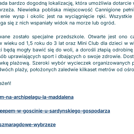
iada bardzo dogodną lokalizację, która umożliwia dotarcie 
zeża. Niewielka pobliska miejscowość Cannigione pełni
enie wysp i okolic jest na wyciągnięcie ręki. Wszystkie
ąga się z nich wspaniały widok na morze lub ogród.
ane zostało specjalne przedszkole. Otwarte jest ono 
 w wieku od 1,5 roku do 3 lat oraz Mini Club dla dzieci w 
eci będą mogły bawić się do woli, a dorośli złapią odrobinę
a osób uprawiających sport i dbających o swoje zdrowie. Do
kówkę plażową. Szeroki wybór wycieczek organizowanych pr
z dwóch plaży, położonych zaledwie kilkaset metrów od ośr
ażeń!
nem-na-archipelagu-la-maddalena
a-jeepem-w-goscinie-u-sardynskiego-gospodarza
ad-szmaragdowe-wybrzeze