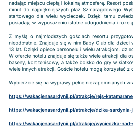
nadając miejscu ciepłą i lokalną atmosferę. Resort pos
minut do najpiękniejszych plaż Szmaragdowego Wybr
startowego dla wielu wycieczek. Dzięki temu zwiedz
posiadają w wyposażeniu istotne udogodnienia i rozci
Z myślą o najmłodszych gościach resortu przygotow
nieodpłatnie. Znajduje się w nim Baby Club dla dzieci
13 lat. Dzięki opiece personelu i wielu atrakcjom, dzi
W ofercie hotelu znajduje się także wiele atrakcji dl
baseny, kort tenisowy, a także boisko do gry w siat
wiele innych atrakcji. Goście hotelu mogą korzystać 
Wybierzcie się na wyprawy pełne niezapomnianych wr
https://wakacjenasardynii.pl/atrakcje/rejs-katamara
https://wakacjenasardynii.pl/atrakcje/dzika-sardyni
https://wakacjenasardynii.pl/atrakcje/wycieczka-n