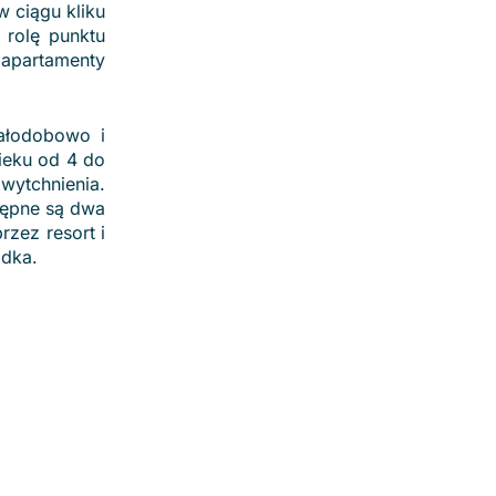
w ciągu kliku
 rolę punktu
 apartamenty
całodobowo i
wieku od 4 do
 wytchnienia.
stępne są dwa
zez resort i
odka.