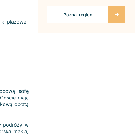
Poznaj region
niki plażowe
sobową sofę
 Goście mają
tkową opłatą
ów podróży w
orska makia,