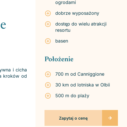
ogrodami
dobrze wyposażony
ne
dostęp do wielu atrakcji
resortu
basen
Położenie
ywna i cicha
700 m od Canniggione
ka kroków od
30 km od lotniska w Olbii
500 m do plaży
Zapytaj o cenę