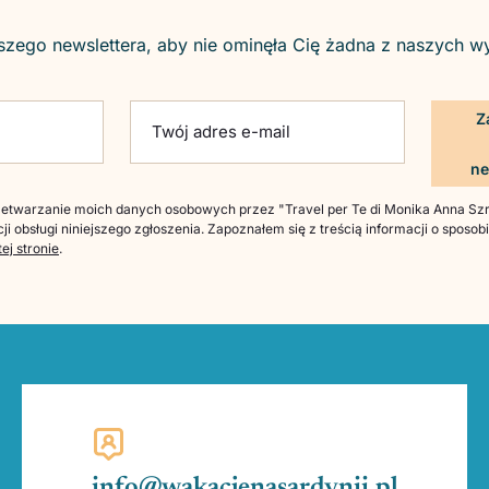
szego newslettera, aby nie ominęła Cię żadna z naszych w
ld empty.
Twój adres e-mail
twarzanie moich danych osobowych przez "Travel per Te di Monika Anna Szre
ji obsługi niniejszego zgłoszenia. Zapoznałem się z treścią informacji o sposo
tej stronie
.
info@wakacjenasardynii.pl