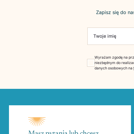
Zapisz się do na
Please leave this fie
Twoje imię
Wyrażam zgodę na prze
niezbędnym do realizac
danych osobowych na
Masz pytania lub chcesz