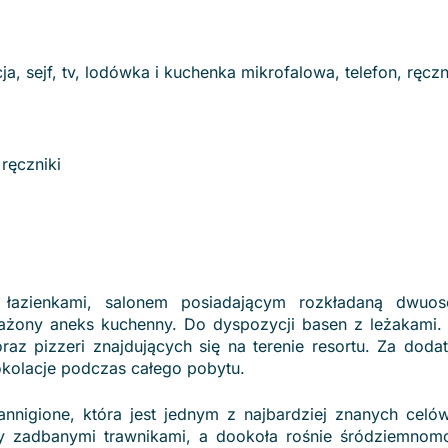
 sejf, tv, lodówka i kuchenka mikrofalowa, telefon, ręcz
ręczniki
 łazienkami, salonem posiadającym rozkładaną dwuo
sażony aneks kuchenny. Do dyspozycji basen z leżakami.
raz pizzeri znajdujących się na terenie resortu. Za doda
dokolacje podczas całego pobytu.
annigione, która jest jednym z najbardziej znanych cel
ny zadbanymi trawnikami, a dookoła rośnie śródziemnom