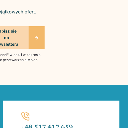
yjątkowych ofert.
del" w celu i w zakresie
bie przetwarzania Moich
+48 517 417 659