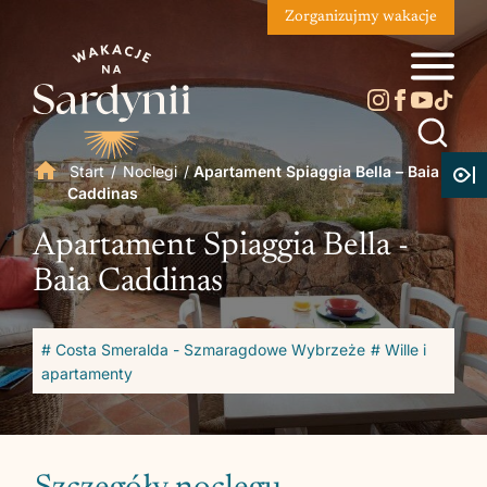
Zorganizujmy wakacje
Start
/
Noclegi
/
Apartament Spiaggia Bella – Baia
Caddinas
Apartament Spiaggia Bella -
Baia Caddinas
# Costa Smeralda - Szmaragdowe Wybrzeże
# Wille i
apartamenty