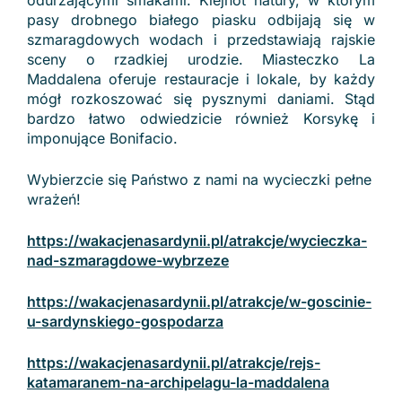
odurzającymi smakami. Klejnot natury, w którym
pasy drobnego białego piasku odbijają się w
szmaragdowych wodach i przedstawiają rajskie
sceny o rzadkiej urodzie. Miasteczko La
Maddalena oferuje restauracje i lokale, by każdy
mógł rozkoszować się pysznymi daniami. Stąd
bardzo łatwo odwiedzicie również Korsykę i
imponujące Bonifacio.
Wybierzcie się Państwo z nami na wycieczki pełne
wrażeń!
https://wakacjenasardynii.pl/atrakcje/wycieczka-
nad-szmaragdowe-wybrzeze
https://wakacjenasardynii.pl/atrakcje/w-goscinie-
u-sardynskiego-gospodarza
https://wakacjenasardynii.pl/atrakcje/rejs-
katamaranem-na-archipelagu-la-maddalena