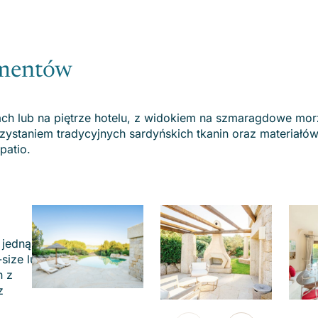
amentów
ach lub na piętrze hotelu, z widokiem na szmaragdowe mor
zystaniem tradycyjnych sardyńskich tkanin oraz materiałó
 patio.
 jedną
size lub
n z
z