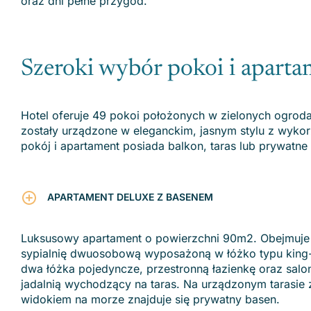
oraz dni pełne przygód.
Szeroki wybór pokoi i apart
Hotel oferuje 49 pokoi położonych w zielonych ogrod
zostały urządzone w eleganckim, jasnym stylu z wykor
pokój i apartament posiada balkon, taras lub prywatne
APARTAMENT DELUXE Z BASENEM
Luksusowy apartament o powierzchni 90m2. Obejmuje
sypialnię dwuosobową wyposażoną w łóżko typu king-
dwa łóżka pojedyncze, przestronną łazienkę oraz salo
jadalnią wychodzący na taras. Na urządzonym tarasie 
widokiem na morze znajduje się prywatny basen.