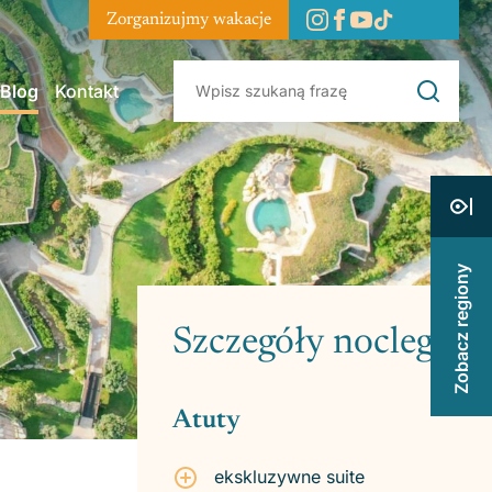
Zorganizujmy wakacje
Blog
Kontakt
Zobacz regiony
Szczegóły noclegu
Atuty
ekskluzywne suite