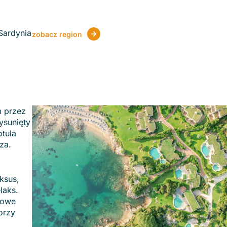
Sardynia
zobacz region
m przez
ysunięty
otula
za.
ksus,
laks.
sowe
orzy