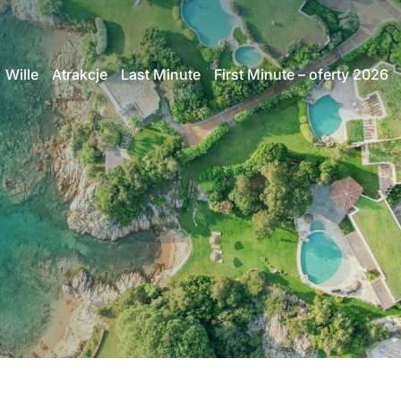
Wille
Atrakcje
Last Minute
First Minute – oferty 2026