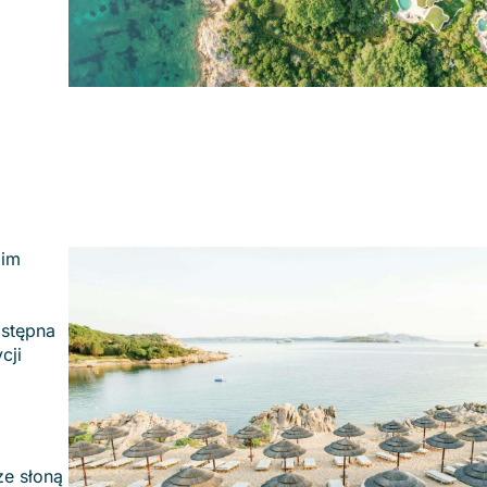
oim
ostępna
cji
ze słoną