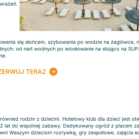
wrażeń.
zowania się słońcem, szybowania po wodzie na żaglówce, 
ych: od nart wodnych po wiosłowanie na stojąco na SUP. 
ne.
ZERWUJ TERAZ
 również rodzin z dziećmi. Hotelowy klub dla dzieci jest ot
 12 lat do wspólnej zabawy. Dedykowany ogród z placem z
ni Waszym dzieciom rozrywkę, gry zespołowe, zajęcia e