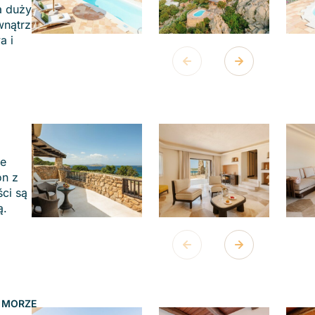
a duży
wnątrz
a i
ne
on z
ci są
ą.
A MORZE