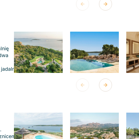
lnię
 dwa
jadalnią
.
sznicem i