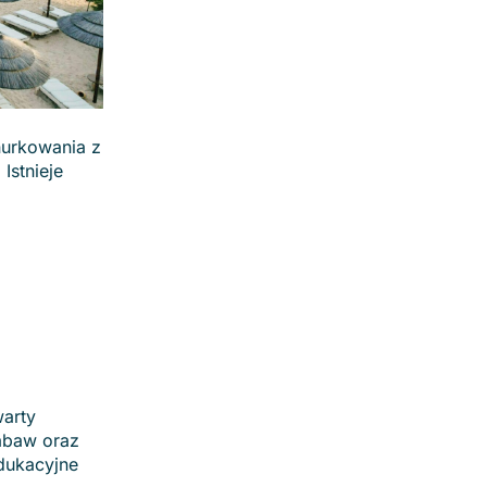
nurkowania z
Istnieje
warty
abaw oraz
dukacyjne