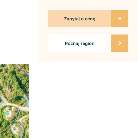
Zapytaj o cenę
Poznaj region