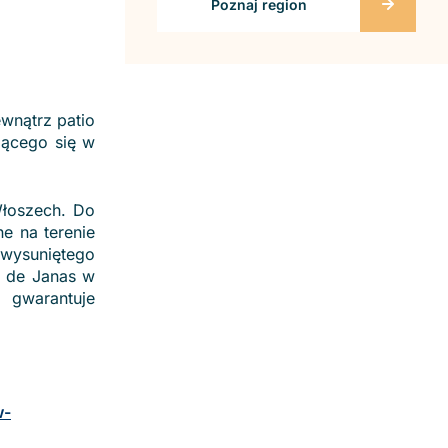
Poznaj region
ewnątrz patio
jącego się w
Włoszech. Do
e na terenie
 wysuniętego
s de Janas w
i gwarantuje
w-