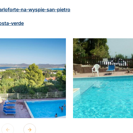
arloforte-na-wyspie-san-pietro
osta-verde