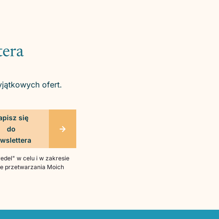
tera
yjątkowych ofert.
del" w celu i w zakresie
bie przetwarzania Moich