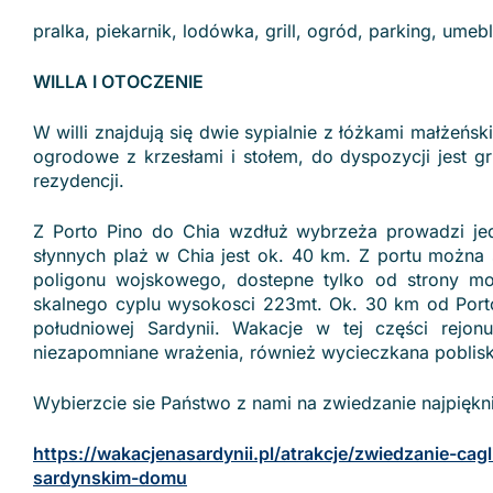
pralka, piekarnik, lodówka, grill, ogród, parking, ume
WILLA I OTOCZENIE
W willi znajdują się dwie sypialnie z łóżkami małżeńsk
ogrodowe z krzesłami i stołem, do dyspozycji jest g
rezydencji.
Z Porto Pino do Chia wzdłuż wybrzeża prowadzi je
słynnych plaż w Chia jest ok. 40 km. Z portu można 
poligonu wojskowego, dostepne tylko od strony mo
skalnego cyplu wysokosci 223mt. Ok. 30 km od Port
południowej Sardynii. Wakacje w tej części rejon
niezapomniane wrażenia, również wycieczkana poblis
Wybierzcie sie Państwo z nami na zwiedzanie najpięk
https://wakacjenasardynii.pl/atrakcje/zwiedzanie-ca
sardynskim-domu