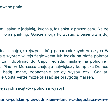
blowane patio
imi, salon z jadalnią, kuchnia, łazienka z prysznicem. Na z
rill oraz parking. Goście mogą korzystać z basenu znajdu
dna z najpiękniejszych dróg panoramicznych w całych 
się wybrać w rejs żaglowcem lub łodzia na plaże polozon
rza i dopłynąć do Capo Teulada, najdalej na południe
o Pino, w Montessu znajduje największy kompleks Domu
u będą udane, zobaczenie stolicy wyspy czyli Cagliar
kie Costa Verde może okazać się przygodą marzeń.
niejszych zakątków południa wyspy!
gliari-z-polskim-przewodnikiem-i-lunch-z-degustacja-win-