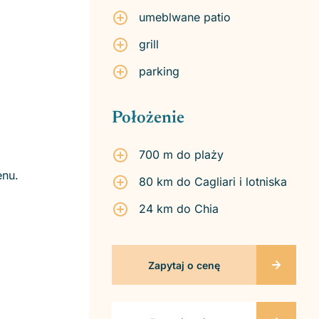
umeblwane patio
grill
parking
Położenie
700 m do plaży
senu.
80 km do Cagliari i lotniska
24 km do Chia
Zapytaj o cenę