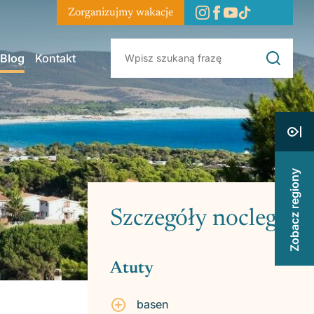
Zorganizujmy wakacje
Blog
Kontakt
Zobacz regiony
Szczegóły noclegu
Atuty
basen