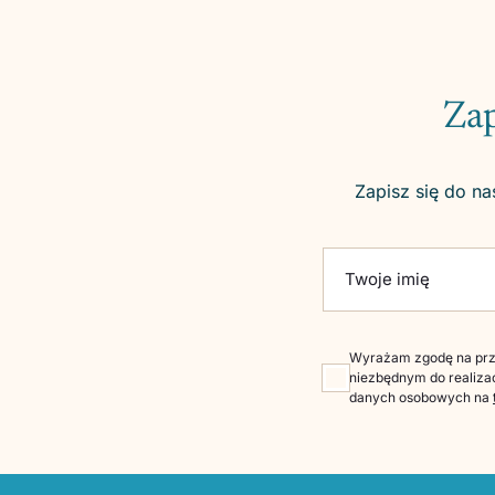
Zap
Zapisz się do na
Please leave this fie
Twoje imię
Wyrażam zgodę na prze
niezbędnym do realizac
danych osobowych na