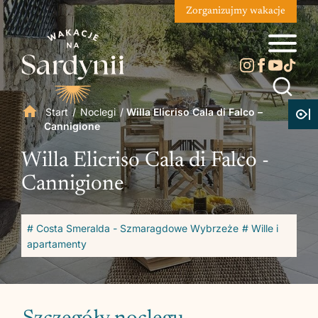
Zorganizujmy wakacje
Start
/
Noclegi
/
Willa Elicriso Cala di Falco –
Cannigione
Willa Elicriso Cala di Falco -
Cannigione
# Costa Smeralda - Szmaragdowe Wybrzeże
# Wille i
apartamenty