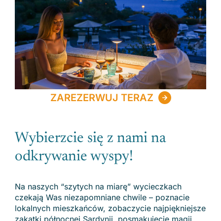
ZAREZERWUJ TERAZ
Wybierzcie się z nami na
odkrywanie wyspy!
Na naszych “szytych na miarę” wycieczkach
czekają Was niezapomniane chwile – poznacie
lokalnych mieszkańców, zobaczycie najpiękniejsze
zakątki północnej Sardynii, posmakujecie magii