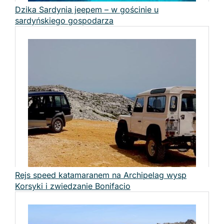
Dzika Sardynia jeepem – w gościnie u
sardyńskiego gospodarza
Rejs speed katamaranem na Archipelag wysp
Korsyki i zwiedzanie Bonifacio