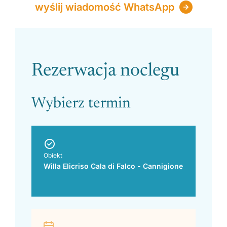
wyślij wiadomość WhatsApp
Please leave this field empty.
Rezerwacja noclegu
Wybierz termin
Obiekt
Willa Elicriso Cala di Falco - Cannigione