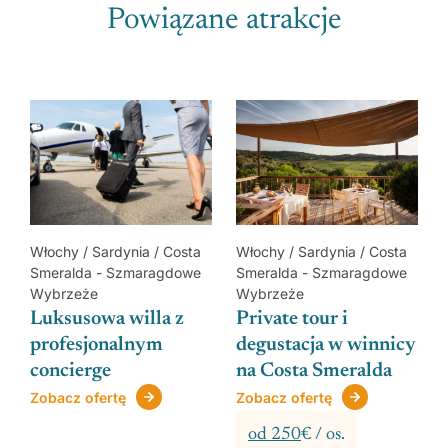
Powiązane atrakcje
Włochy / Sardynia / Costa
Włochy / Sardynia / Costa
Smeralda - Szmaragdowe
Smeralda - Szmaragdowe
Wybrzeże
Wybrzeże
Luksusowa willa z
Private tour i
e
profesjonalnym
degustacja w winnicy
n
concierge
na Costa Smeralda
Zobacz ofertę
Zobacz ofertę
od 250
€ / os.