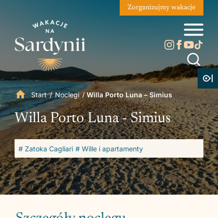
Zorganizujmy wakacje
Start
/
Noclegi
/
Willa Porto Luna – Simius
Willa Porto Luna - Simius
# Zatoka Cagliari
# Wille i apartamenty