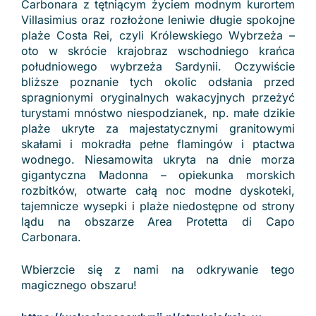
Carbonara z tętniącym życiem modnym kurortem
Villasimius oraz rozłożone leniwie długie spokojne
plaże Costa Rei, czyli Królewskiego Wybrzeża –
oto w skrócie krajobraz wschodniego krańca
południowego wybrzeża Sardynii. Oczywiście
bliższe poznanie tych okolic odsłania przed
spragnionymi oryginalnych wakacyjnych przeżyć
turystami mnóstwo niespodzianek, np. małe dzikie
plaże ukryte za majestatycznymi granitowymi
skałami i mokradła pełne flamingów i ptactwa
wodnego. Niesamowita ukryta na dnie morza
gigantyczna Madonna – opiekunka morskich
rozbitków, otwarte całą noc modne dyskoteki,
tajemnicze wysepki i plaże niedostępne od strony
lądu na obszarze Area Protetta di Capo
Carbonara.
Wbierzcie się z nami na odkrywanie tego
magicznego obszaru!