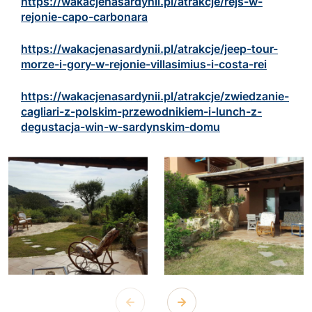
https://wakacjenasardynii.pl/atrakcje/rejs-w-
rejonie-capo-carbonara
https://wakacjenasardynii.pl/atrakcje/jeep-tour-
morze-i-gory-w-rejonie-villasimius-i-costa-rei
https://wakacjenasardynii.pl/atrakcje/zwiedzanie-
cagliari-z-polskim-przewodnikiem-i-lunch-z-
degustacja-win-w-sardynskim-domu