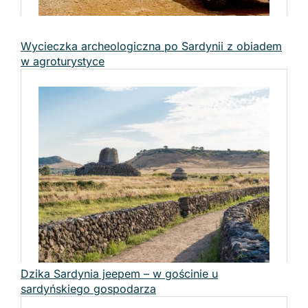
Wycieczka archeologiczna po Sardynii z obiadem
w agroturystyce
Dzika Sardynia jeepem – w gościnie u
sardyńskiego gospodarza