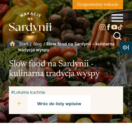
Zorganizujmy wakacje
Start
/
Blog
/
Slow food na Sardynii – kulinarna
tradycja wyspy
Slow food na Sardynii -
kulinarna tradycja wyspy
#Lokalna kuchnia
Wróc do listy wpisów