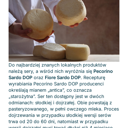
Do najbardziej znanych lokalnych produktów
należą sery, a wśród nich wyróżnia się
Pecorino
Sardo DOP
oraz
Fiore Sardo DOP
. Recepturę
wyrabiania Pecorino Sardo DOP producenci
określają mianem „antica”, co oznacza
„starożytna”. Ser ten dostępny jest w dwóch
odmianach: słodkiej i dojrzałej. Obie powstają z
pasteryzowanego, w pełni owczego mleka. Proces
dojrzewania w przypadku słodkiej wersji serów
trwa od 20 do 60 dni, natomiast w przypadku
wersji dojrzałej musi trwać dłużej niż 4 miesiące.