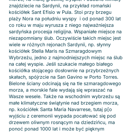
znajdziecie na Sardynii, na przykład romański
kościółek Sant Efisio w Pula. Stoi przy brzegu
plaży Nora na południu wyspy i od ponad 300 lat
co roku w maju wyrusza z niego najważniejsza
sardyńska procesja religijna. Wspaniałe miejsce na
niezapomniany ślub. Oczywiście takich miejsc jest
wiele w różnych rejonach Sardynii, np. słynny
kościółek Stella Maris na Szmaragdowym
Wybrzeżu, jedno z najmodniejszych miejsc na ślub
na całej wyspie. Jeśli szukacie małego białego
kościółka stojącego dosłownie na przybrzeżnych
skałach, spójrzcie na San Gavino w Porto Torres.
Bielone ściany odcinają się na tle szmaragdowego
morza, a morskie fale wydają się wpraszać na
Wasze wesele. Także na wschodnim wybrzeżu są
małe klimatyczne świątynie nad brzegiem morza,
np. kościółek Santa Maria Navarrese, tutaj p[o
wyjściu z ceremonii wypada pocałować się pod
drzewem oliwnym rosnącym na dziedzińcu, ma
ponoć ponad 1000 lat i może być pięknym