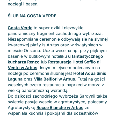
noclegi i basen.
ŚLUB NA COSTA VERDE
Costa Verde
to super dziki i niezwykle
panoramiczny fragment zachodniego wybrzeża.
Niezapomniane ceremonie odbywają sie na słynnej
kwarcowej plaży Is Arutas oraz w świątyniach w
mieście Oristano. Uczta weselna np. przy pięknym
basenie w butikowym hoteliku
u fantastycznego
kucharza Renzo
lub
Restauracja Hotel Soffio di
Vento w Arbus
. Innym miejscem polecanym na
noclegi po ceremonii ślubnej jest
Hotel Aqua Sinis
Laguna
oraz
Villa Belfiori w Arbus
.
Tutaj na gości
weselnych czeka restauracja naprzeciw morza z
wielką panoramiczną werandą.
Do dzikości zachodniego wybrzeża Sardynii także
świetnie pasuje wesele w agroturystyce, polecamy
Agroturystykę
Rocce Bianche w Arbus
ze
wspaniała kuchnia i pokojami dla uczestników