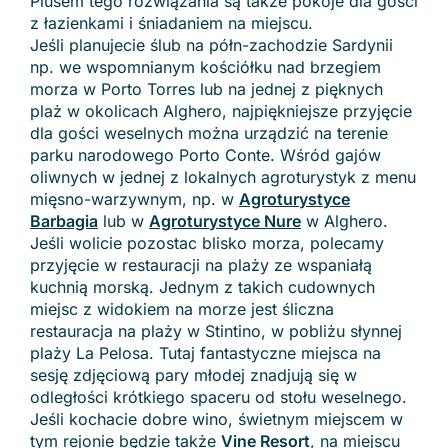
Plusem tego rozwiązania są także pokoje dla gości
z łazienkami i śniadaniem na miejscu.
Jeśli planujecie ślub na półn-zachodzie Sardynii
np. we wspomnianym kościółku nad brzegiem
morza w Porto Torres lub na jednej z pięknych
plaż w okolicach Alghero, najpiękniejsze przyjęcie
dla gości weselnych można urządzić na terenie
parku narodowego Porto Conte. Wśród gajów
oliwnych w jednej z lokalnych agroturystyk z menu
mięsno-warzywnym, np. w
Agroturystyce
Barbagia
lub w
Agroturystyce Nure
w Alghero.
Jeśli wolicie pozostac blisko morza, polecamy
przyjęcie w restauracji na plaży ze wspaniałą
kuchnią morską. Jednym z takich cudownych
miejsc z widokiem na morze jest śliczna
restauracja na plaży w Stintino, w pobliżu słynnej
plaży La Pelosa. Tutaj fantastyczne miejsca na
sesję zdjęciową pary młodej znadjują się w
odległości krótkiego spaceru od stołu weselnego.
Jeśli kochacie dobre wino, świetnym miejscem w
tym rejonie będzie także
Vine Resort
, na miejscu