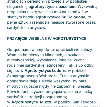
atrakcjach ceremonii i przyjęcia w pobliskiej
eleganckiej
agroturystyce z basenem
. Wykwintną i
oryginalna ucztę weselna można zamówić w
słynnym hotelu-agroturystyce
Su Gologone
, to
pełne sztuki i rzemiosła miejsce stworzone przez
sardyńskich artystów.
PRZYJĘCIE WESELNE W AGROTURYSTYCE
Gorąco namawiamy do tej opcji jeśli nie zależy
Wam na hotelowych klimatach, a szukacie
autentyczności, wyśmienitej lokalnej kuchni i
rodzinnej sardyńskiej atmosfery. Taki ślub odbył
się np. w
Agroturystyce Ludurru
w pobliżu
Szmaragdowego Wybrzeża. Tutaj sardyńskie
gospodynie dają z siebie wszystko, by para
młodych i goście nigdy nie zapomnieli wesela.
Równie fantastyczne przyjęcia weselne z nutką
sardyńskiej tradycji urządzane są
w
Agroturystyce Muzzu
w pobliżu San Teodoro.