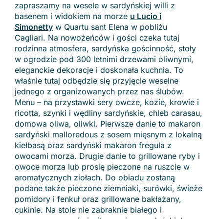
zapraszamy na wesele w sardyńskiej willi z
basenem i widokiem na morze
u Lucio i
Simonetty
w Quartu sant Elena w pobliżu
Cagliari. Na nowożeńców i gości czeka tutaj
rodzinna atmosfera, sardyńska gościnność, stoły
w ogrodzie pod 300 letnimi drzewami oliwnymi,
eleganckie dekoracje i doskonała kuchnia. To
właśnie tutaj odbędzie się przyjęcie weselne
jednego z organizowanych przez nas ślubów.
Menu – na przystawki sery owcze, kozie, krowie i
ricotta, szynki i wędliny sardyńskie, chleb carasau,
domowa oliwa, oliwki. Pierwsze danie to makaron
sardyński malloredous z sosem mięsnym z lokalną
kiełbasą oraz sardyński makaron fregula z
owocami morza. Drugie danie to grillowane ryby i
owoce morza lub prosię pieczone na ruszcie w
aromatycznych ziołach. Do obiadu zostaną
podane także pieczone ziemniaki, surówki, świeże
pomidory i fenkuł oraz grillowane bakłażany,
cukinie. Na stole nie zabraknie białego i