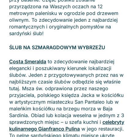
przyrządzona na Waszych oczach na 12
metrowym palenisku w ogrodzie pod drzewem
oliwnym. To zdecydowanie jeden z najbardziej
romantycznych i oryginalnych pomysłów na
sardyński ślub!
ŚLUB NA SZMARAGDOWYM WYBRZEŻU
Costa Smeralda
to zdecydowanie najbardziej
elegancki i poszukiwany kierunek lokalizacji
ślubów. Jeden z przygotowywanych przez nas w
najbliższym czasie ślubów odbędzie się właśnie
tutaj. Msza św. odprawiona przez naszego
przyjaciela, polskiego księdza Jacka w kościółku
w artystycznym miasteczku San Pantaleo lub w
maleńkim kościółku na brzegu morza w Baja
Sardinia. Obiad lub kolacja weselna w jednym z 3
sprawdzonych miejsc – u szefa kuchni i
celebryty
kulinarnego Gianfranco Pulina
w jego restauracji.
To pelne sardyńskiego klimatu miejsce ukryte