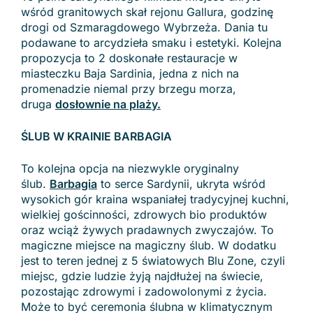
wśród granitowych skał rejonu Gallura, godzinę
drogi od Szmaragdowego Wybrzeża. Dania tu
podawane to arcydzieła smaku i estetyki. Kolejna
propozycja to 2 doskonałe restauracje w
miasteczku Baja Sardinia, jedna z nich na
promenadzie niemal przy brzegu morza,
druga
dosłownie na plaży
.
ŚLUB W KRAINIE BARBAGIA
To kolejna opcja na niezwykle oryginalny
ślub.
Barbagia
to serce Sardynii, ukryta wśród
wysokich gór kraina wspaniałej tradycyjnej kuchni,
wielkiej gościnności, zdrowych bio produktów
oraz wciąż żywych pradawnych zwyczajów. To
magiczne miejsce na magiczny ślub. W dodatku
jest to teren jednej z 5 światowych Blu Zone, czyli
miejsc, gdzie ludzie żyją najdłużej na świecie,
pozostając zdrowymi i zadowolonymi z życia.
Może to być ceremonia ślubna w klimatycznym