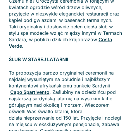
Czemu nie? Uroczysta ceremonia w tonącym w
kwiatach ogrodzie wśród drzew oliwnych,
przyjęcie w niezwykle eleganckiej restauracji oraz
kąpiel pod gwiazdami w basenach termalnych.
Taki oryginalny i dosłownie pełen ciepła ślub w
stylu spa możecie wziąć między innymi w Termach
Sardara, w pobliżu dzikich krajobrazów
Costa
Verde
.
ŚLUB W STAREJ LATARNII
To propozycja bardzo oryginalnej ceremonii na
najdalej wysuniętym na południe i najbliższym
kontynentowi afrykańskiemu punkcie Sardynii –
Capo Spartivento
. Zaślubiny na dziedzińcu pod
najstarszą sardyńską latarnią na wysokim klifie
górującym nad okolicą i morzem. Wieczorem
oświetli Was światło latarni, która
działa nieprzerwanie od 150 lat. Przyjęcie i noclegi
na miejscu w ekskluzywnym pensjonacie, zabawa
przy basenie. Część posiłku zostanie