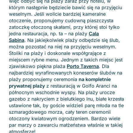
więc odbyć się na plaży zaraz przy hotelu, w
którym następnie będziecie bawić się na przyjęciu
weselnym. Jeśli wolicie bardziej kameralne
otoczenie, proponujemy cudowną piaszczysta
zatoczkę otoczoną skałami, przy której stoi tylko
jedna restauracja, np. ta – na plaży
Cala
Sabina
. Na jakiejkolwiek plaży odbędzie się ślub,
można pozostać na niej na przyjęciu weselnym.
Stoliki na plaży i doskonale współgrające z
miejscem rybne menu. Jednym z takich miejsc jest
zjawiskowo piękna plaża
Porto Taverna
. Dla
najbardziej wyrafinowanych koneserów ślubów na
plaży proponujemy ceremonia
na kompletnie
prywatnej plaży
z restauracją w Golfo Aranci na
północnym wschodnie wyspy. Na plaży urocze
gazebo z nakryciem z bielutkiego lnu, białe krzesła
ustawione tak, by goście widzieli parę młoda na tle
szmaragdowego morza, cały teren ceremonii
otoczony kwiatowym ogrodzeniem. Bardzo wiele
par marzy o zawarciu małżeństwa właśnie w takiej
atmosferze!