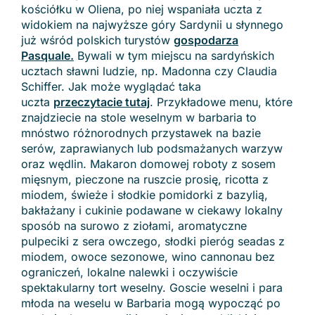
kościółku w Oliena, po niej wspaniała uczta z
widokiem na najwyższe góry Sardynii u słynnego
już wśród polskich turystów
gospodarza
Pasquale
.
Bywali w tym miejscu na sardyńskich
ucztach sławni ludzie, np. Madonna czy Claudia
Schiffer. Jak może wyglądać taka
uczta
przeczytacie tutaj
. Przykładowe menu, które
znajdziecie na stole weselnym w barbaria to
mnóstwo różnorodnych przystawek na bazie
serów, zaprawianych lub podsmażanych warzyw
oraz wędlin. Makaron domowej roboty z sosem
mięsnym, pieczone na ruszcie prosię, ricotta z
miodem, świeże i słodkie pomidorki z bazylią,
bakłażany i cukinie podawane w ciekawy lokalny
sposób na surowo z ziołami, aromatyczne
pulpeciki z sera owczego, słodki pieróg seadas z
miodem, owoce sezonowe, wino cannonau bez
ograniczeń, lokalne nalewki i oczywiście
spektakularny tort weselny. Goscie weselni i para
młoda na weselu w Barbaria mogą wypocząć po