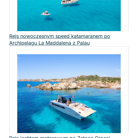
Rejs nowoczesnym speed katamaranem po
Archipelagu La Maddalena z Palau