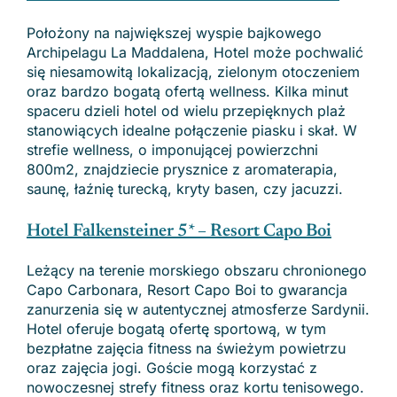
Położony na największej wyspie bajkowego
Archipelagu La Maddalena, Hotel może pochwalić
się niesamowitą lokalizacją, zielonym otoczeniem
oraz bardzo bogatą ofertą wellness. Kilka minut
spaceru dzieli hotel od wielu przepięknych plaż
stanowiących idealne połączenie piasku i skał. W
strefie wellness, o imponującej powierzchni
800m2, znajdziecie prysznice z aromaterapia,
saunę, łaźnię turecką, kryty basen, czy jacuzzi.
Hotel Falkensteiner 5* – Resort Capo Boi
Leżący na terenie morskiego obszaru chronionego
Capo Carbonara, Resort Capo Boi to gwarancja
zanurzenia się w autentycznej atmosferze Sardynii.
Hotel oferuje bogatą ofertę sportową, w tym
bezpłatne zajęcia fitness na świeżym powietrzu
oraz zajęcia jogi. Goście mogą korzystać z
nowoczesnej strefy fitness oraz kortu tenisowego.