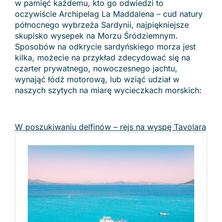
w pamięć każdemu, kto go odwiedzi to
oczywiście Archipelag La Maddalena – cud natury
północnego wybrzeża Sardynii, najpiękniejsze
skupisko wysepek na Morzu Śródziemnym.
Sposobów na odkrycie sardyńskiego morza jest
kilka, możecie na przykład zdecydować się na
czarter prywatnego, nowoczesnego jachtu,
wynająć łódź motorową, lub wziąć udział w
naszych szytych na miarę wycieczkach morskich:
W poszukiwaniu delfinów – rejs na wyspę Tavolara