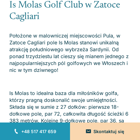
Is Molas Golf Club w Zatoce
Cagliari
Położone w malowniczej miejscowości Pula, w
Zatoce Cagliari pole Is Molas stanowi unikalną
atrakcję południowego wybrzeża Sardynii. Od
ponad trzydziestu lat cieszy się mianem jednego z
najpopularniejszych pól golfowych we Włoszech i
nic w tym dziwnego!
Is Molas to idealna baza dla miłośników golfa,
którzy pragną doskonalić swoje umiejętności.
Składa się w sumie z 27 dołków: pierwsze 18-
dołkowe pole, par 72, całkowita długość ścieżki 6
383 metrów. Kolejne 9-dołkowe pole, par 36, są
ustawione na trasie o długości 3 155 metrów. Is
+48 517 417 659
Skontaktuj się
Molas Club przyciąga zarówno początkujących,