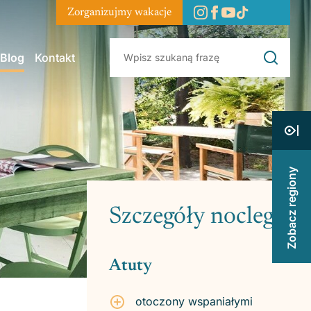
Zorganizujmy wakacje
Blog
Kontakt
Zobacz regiony
Szczegóły noclegu
Atuty
otoczony wspaniałymi