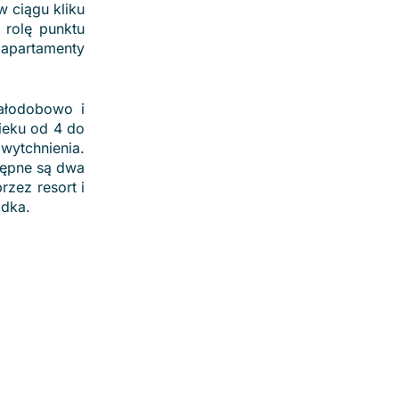
w ciągu kliku
 rolę punktu
 apartamenty
całodobowo i
wieku od 4 do
 wytchnienia.
stępne są dwa
zez resort i
odka.