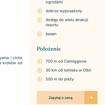
ogrodami
dobrze wyposażony
dostęp do wielu atrakcji
resortu
basen
Położenie
ywna i cicha
700 m od Canniggione
ka kroków od
30 km od lotniska w Olbii
500 m do plaży
Zapytaj o cenę