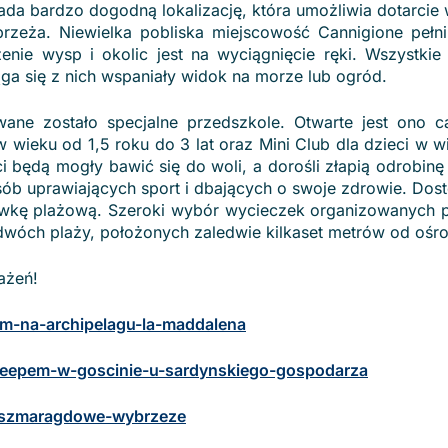
iada bardzo dogodną lokalizację, która umożliwia dotarcie 
zeża. Niewielka pobliska miejscowość Cannigione pełni
enie wysp i okolic jest na wyciągnięcie ręki. Wszystkie
ąga się z nich wspaniały widok na morze lub ogród.
ane zostało specjalne przedszkole. Otwarte jest ono 
 w wieku od 1,5 roku do 3 lat oraz Mini Club dla dzieci w 
eci będą mogły bawić się do woli, a dorośli złapią odrobinę
a osób uprawiających sport i dbających o swoje zdrowie. Do
kówkę plażową. Szeroki wybór wycieczek organizowanych pr
z dwóch plaży, położonych zaledwie kilkaset metrów od ośr
ażeń!
nem-na-archipelagu-la-maddalena
a-jeepem-w-goscinie-u-sardynskiego-gospodarza
ad-szmaragdowe-wybrzeze