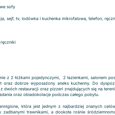
owe sofy
 sejf, tv, lodówka i kuchenka mikrofalowa, telefon, ręcz
ręczniki
lnie z 2 łóżkami pojedynczymi, 2 łazienkami, salonem po
at oraz dobrze wyposażony aneks kuchenny. Do dyspoz
 dwóch restauracji oraz pizzeri znajdujących się na tereni
iadania oraz obiadokolacje podczas całego pobytu.
annigione, która jest jednym z najbardziej znanych cel
ny zadbanymi trawnikami, a dookoła rośnie śródziemnom