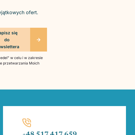
yjątkowych ofert.
del" w celu i w zakresie
bie przetwarzania Moich
+48 517 417 659