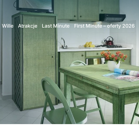
Wille
Atrakcje
Last Minute
First Minute – oferty 2026