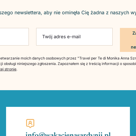
szego newslettera, aby nie ominęła Cię żadna z naszych w
ld empty.
Twój adres e-mail
twarzanie moich danych osobowych przez "Travel per Te di Monika Anna Szre
ji obsługi niniejszego zgłoszenia. Zapoznałem się z treścią informacji o sposo
tej stronie
.
info@wakacjenasardynii.pl