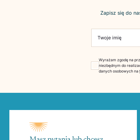
Zapisz się do na
Please leave this fie
Twoje imię
Wyrażam zgodę na prze
niezbędnym do realizac
danych osobowych na
Masz pytania lub chcesz