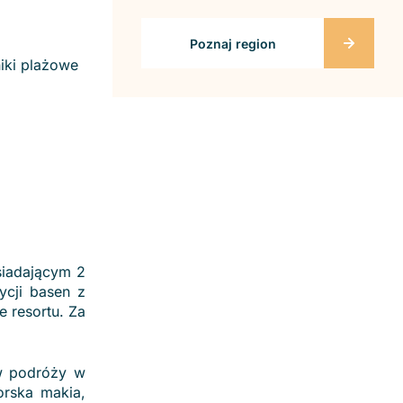
Poznaj region
niki plażowe
siadającym 2
ycji basen z
e resortu. Za
ów podróży w
orska makia,