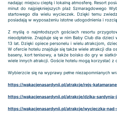
nadając miejscu ciepłą i lokalną atmosferę. Resort pos
minut do najpiękniejszych plaż Szmaragdowego Wybr
startowego dla wielu wycieczek. Dzięki temu zwiedz
posiadają w wyposażeniu istotne udogodnienia i rozci
Z myślą o najmłodszych gościach resortu przygotow
nieodpłatnie. Znajduje się w nim Baby Club dla dzieci
13 lat. Dzięki opiece personelu i wielu atrakcjom, dzi
W ofercie hotelu znajduje się także wiele atrakcji dl
baseny, kort tenisowy, a także boisko do gry w siat
wiele innych atrakcji. Goście hotelu mogą korzystać 
Wybierzcie się na wyprawy pełne niezapomnianych wr
https://wakacjenasardynii.pl/atrakcje/rejs-katamara
https://wakacjenasardynii.pl/atrakcje/dzika-sardyni
https://wakacjenasardynii.pl/atrakcje/wycieczka-n