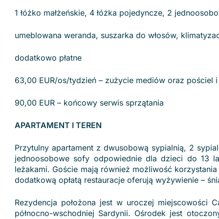
1 łóżko małżeńskie, 4 łóżka pojedyncze, 2 jednoosob
umeblowana weranda, suszarka do włosów, klimatyzacja,
dodatkowo płatne
63,00 EUR/os/tydzień – zużycie mediów oraz pościel i 
90,00 EUR – końcowy serwis sprzątania
APARTAMENT I TEREN
Przytulny apartament z dwusobową sypialnią, 2 sypia
jednoosobowe sofy odpowiednie dla dzieci do 13 l
leżakami. Goście mają również możliwość korzystania z
dodatkową opłatą restauracje oferują wyżywienie – śn
Rezydencja położona jest w uroczej miejscowości C
północno-wschodniej Sardynii. Ośrodek jest otoczo