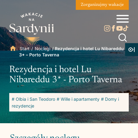
Zorganizujmy wakacje
Start
/
Noclegi
/
Rezydencja i hotel Lu Nibareddu
3* – Porto Taverna
Rezydencja i hotel Lu
Nibareddu 3* - Porto Taverna
# Olbia i San Teodoro
# Wille i apartamenty
# Domy i
rezydencje