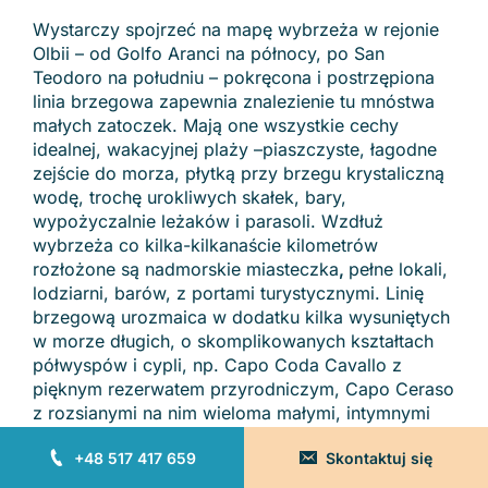
Wystarczy spojrzeć na mapę wybrzeża w rejonie
Olbii – od Golfo Aranci na północy, po San
Teodoro na południu – pokręcona i postrzępiona
linia brzegowa zapewnia znalezienie tu mnóstwa
małych zatoczek. Mają one wszystkie cechy
idealnej, wakacyjnej plaży –piaszczyste, łagodne
zejście do morza, płytką przy brzegu krystaliczną
wodę, trochę urokliwych skałek, bary,
wypożyczalnie leżaków i parasoli. Wzdłuż
wybrzeża co kilka-kilkanaście kilometrów
rozłożone są nadmorskie miasteczka
,
pełne lokali,
lodziarni, barów, z portami turystycznymi. Linię
brzegową urozmaica w dodatku kilka wysuniętych
w morze długich, o skomplikowanych kształtach
półwyspów i cypli, np. Capo Coda Cavallo z
pięknym rezerwatem przyrodniczym, Capo Ceraso
z rozsianymi na nim wieloma małymi, intymnymi
plażami oraz cypel Capo Figaro, a pod jego
+48 517 417 659
Skontaktuj się
wysokimi skalnymi klifami ukryte małe plaże,
niektóre dostępne tylko od strony morza
.
W tej