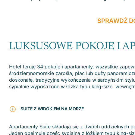
SPRAWDŹ D
LUKSUSOWE POKOJE I 
Hotel feruje 34 pokoje i apartamenty, wszystkie zape
śródziemnomorskie zarośla, plac lub duży panoramiczn
doskonałe, tradycyjne wykończenia w sardyńskim stylu
sypialnie wyposażone w łóżka typu king-size, wewnętrz
SUITE Z WIDOKIEM NA MORZE
Apartamenty Suite składają się z dwóch oddzielnych p
Jeden obejmuje część sypialną z łóżkiem typu king-siz