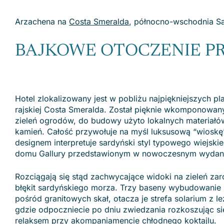
Arzachena na
Costa Smeralda
, północno-wschodnia S
BAJKOWE OTOCZENIE P
Hotel zlokalizowany jest w pobliżu najpiękniejszych pl
rajskiej Costa Smeralda. Został pięknie wkomponowan
zieleń ogrodów, do budowy użyto lokalnych materiałów
kamień. Całość przywołuje na myśl luksusową “wioskę
designem interpretuje sardyński styl typowego wiejski
domu Gallury przedstawionym w nowoczesnym wydan
Rozciągają się stąd zachwycające widoki na zieleń zaro
błękit sardyńskiego morza. Trzy baseny wybudowanie 
pośród granitowych skał, otacza je strefa solarium z l
gdzie odpoczniecie po dniu zwiedzania rozkoszując si
relaksem przy akompaniamencie chłodnego koktajlu.