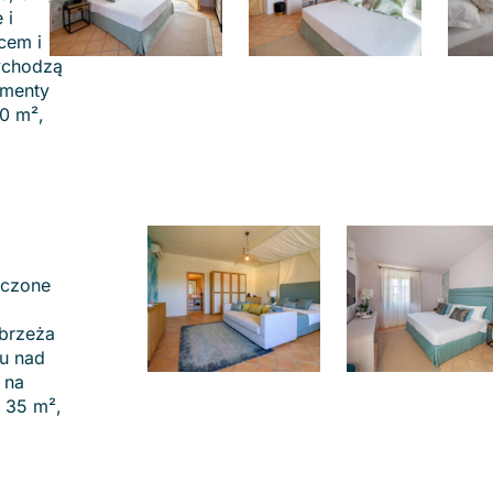
 i
cem i
wychodzą
amenty
0 m²,
zczone
brzeża
u nad
 na
 35 m²,