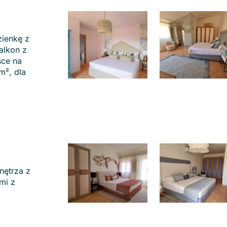
ienkę z
alkon z
sce na
m², dla
nętrza z
mi z