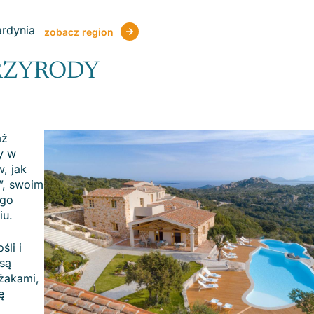
ardynia
zobacz region
RZYRODY
aż
y w
, jak
”, swoim
ego
iu.
śli i
są
eżakami,
ę