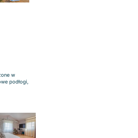
ażone w
owe podłogi,