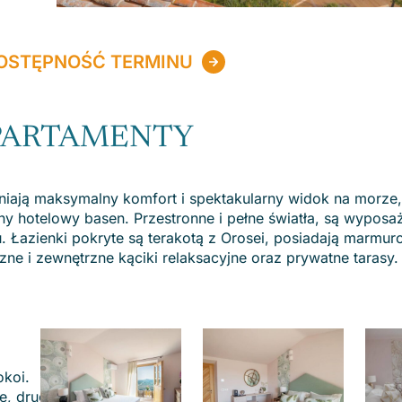
OSTĘPNOŚĆ TERMINU
APARTAMENTY
wniają maksymalny komfort i spektakularny widok na morze,
y hotelowy basen. Przestronne i pełne światła, są wypos
. Łazienki pokryte są terakotą z Orosei, posiadają marmur
ne i zewnętrzne kąciki relaksacyjne oraz prywatne tarasy.
okoi.
e, drugi