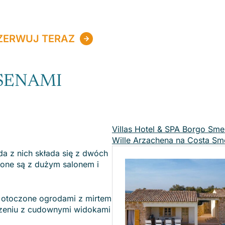
ZERWUJ TERAZ
SENAMI
Villas Hotel & SPA Borgo Sme
Wille Arzachena na Costa Sm
żda z nich składa się z dwóch
one są z dużym salonem i
y otoczone ogrodami z mirtem
ączeniu z cudownymi widokami