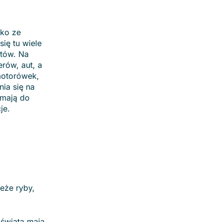
zko ze
ię tu wiele
rtów. Na
rów, aut, a
motorówek,
ia się na
 mają do
je.
ieże ryby,
 świata mają