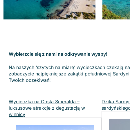
Wybierzcie się z nami na odkrywanie wyspy!
Na naszych ‘szytych na miarę’ wycieczkach czekają n
zobaczycie najpiękniejsze zakątki południowej Sardyni
Twoich oczekiwań!
Wycieczka na Costa Smeralda –
Dzika Sardyn
luksusowe atrakcje z degustacją w
sardyńskieg
winnicy