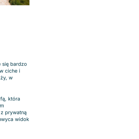
e się bardzo
w ciche i
aży, w
fą, która
ym
 z prywatną
chwyca widok