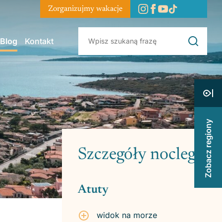
Zorganizujmy wakacje
Blog
Kontakt
Zobacz regiony
Szczegóły noclegu
Atuty
widok na morze