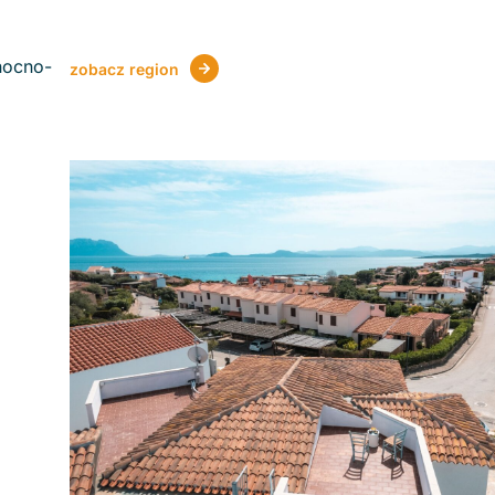
nocno-
zobacz region