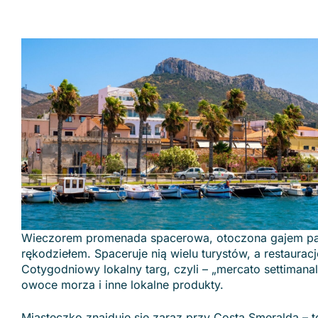
Wieczorem promenada spacerowa, otoczona gajem palm
rękodziełem. Spaceruje nią wielu turystów, a restauracj
Cotygodniowy lokalny targ, czyli – „mercato settimanal
owoce morza i inne lokalne produkty.
Miasteczko znajduje się zaraz przy Costa Smeralda – t