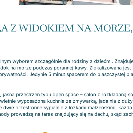
A Z WIDOKIEM NA MORZE,
ealnym wyborem szczególnie dla rodziny z dziećmi. Znajduj
widok na morze podczas porannej kawy. Zlokalizowana jest 
 prywatności. Jedynie 5 minut spacerem do piaszczystej pl
 jasna przestrzeń typu open space – salon z rozkładaną so
świetnie wyposażona kuchnia ze zmywarką, jadalnia z duż
e dwie przestronne sypialnie z łóżkami małżeńskimi, każda
hody prowadzą na taras znajdujący się na dachu, skąd za