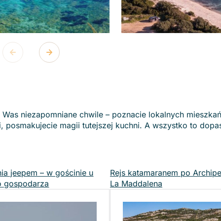
a Was niezapomniane chwile – poznacie lokalnych mieszka
i, posmakujecie magii tutejszej kuchni. A wszystko to dop
ia jeepem – w gościnie u
Rejs katamaranem po Archip
o gospodarza
La Maddalena