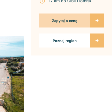
17 km do Olbii i lotnisk
Zapytaj o cenę
Poznaj region