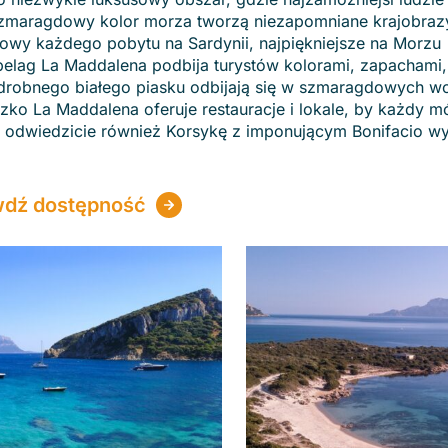
 szmaragdowy kolor morza tworzą niezapomniane krajobrazy
owy każdego pobytu na Sardynii, najpiękniejsze na Morzu
pelag La Maddalena podbija turystów kolorami, zapachami,
 drobnego białego piasku odbijają się w szmaragdowych w
czko La Maddalena oferuje restauracje i lokale, by każdy m
o odwiedzicie również Korsykę z imponującym Bonifacio
dź dostępność