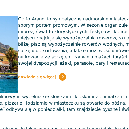
Golfo Aranci to sympatyczne nadmorskie miastec
sporym portem promowym. W sezonie organizuje s
imprez, świąt folklorystycznych, festynów i konce
miejscu znajduje się wypożyczalnia rowerów, skute
bliżej plaż są wypożyczalnie rowerów wodnych, 
sprzętu do surfowania, a także możliwość umówien
nurkowanie ze sprzętem. Na wielu plażach turyści
swojej dyspozycji leżaki, parasole, bary i restaurac
dowiedz się więcej
owym, wypełnia się stoiskami i kioskami z pamiątkami i
e, pizzerie i lodziarnie w miasteczku są otwarte do późna.
e” odbywa się w poniedziałki, tam znajdziecie pyszne i św
o niezwykle luksusowy obszar, gdzie najzamożniejsi ludzie