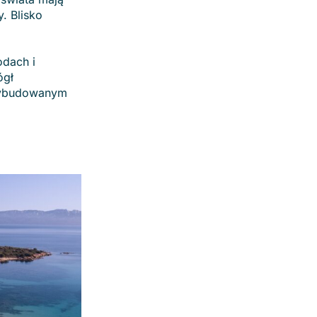
. Blisko
odach i
ógł
 wybudowanym