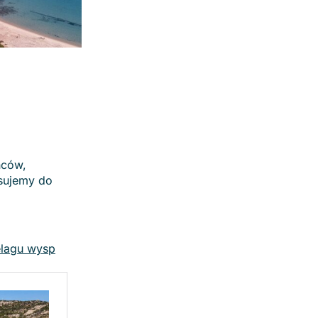
ńców,
asujemy do
elagu wysp