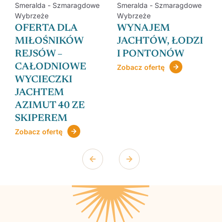
Smeralda - Szmaragdowe
Smeralda - Szmaragdowe
Wybrzeże
Wybrzeże
OFERTA DLA
WYNAJEM
Ż
MIŁOŚNIKÓW
JACHTÓW, ŁODZI
REJSÓW –
I PONTONÓW
CAŁODNIOWE
Zobacz ofertę
WYCIECZKI
JACHTEM
AZIMUT 40 ZE
SKIPEREM
Zobacz ofertę