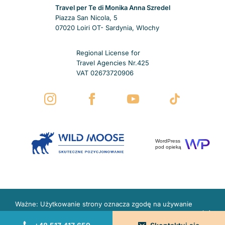
Travel per Te di Monika Anna Szredel
Piazza San Nicola, 5
07020 Loiri OT- Sardynia, Wlochy
Regional License for
Travel Agencies Nr.425
VAT 02673720906
WordPress
pod opieką
Ważne: Użytkowanie strony oznacza zgodę na używanie
plików Cookies i innych technologii.
Więcej w polityce
prywatności