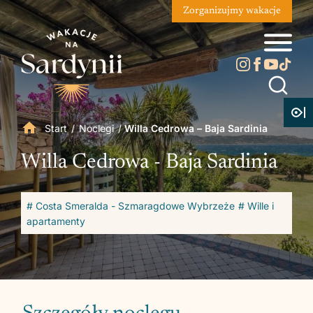
Zorganizujmy wakacje
Start
/
Noclegi
/
Willa Cedrowa – Baja Sardinia
Willa Cedrowa - Baja Sardinia
# Costa Smeralda - Szmaragdowe Wybrzeże
# Wille i
apartamenty