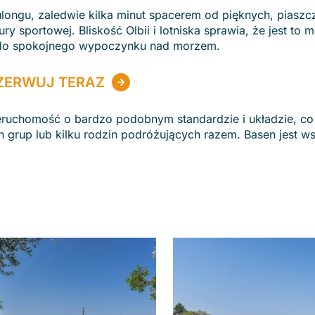
ttulongu, zaledwie kilka minut spacerem od pięknych, piaszc
ry sportowej. Bliskość Olbii i lotniska sprawia, że jest to m
e do spokojnego wypoczynku nad morzem.
ZERWUJ TERAZ
nieruchomość o bardzo podobnym standardzie i układzie, co
 grup lub kilku rodzin podróżujących razem. Basen jest ws