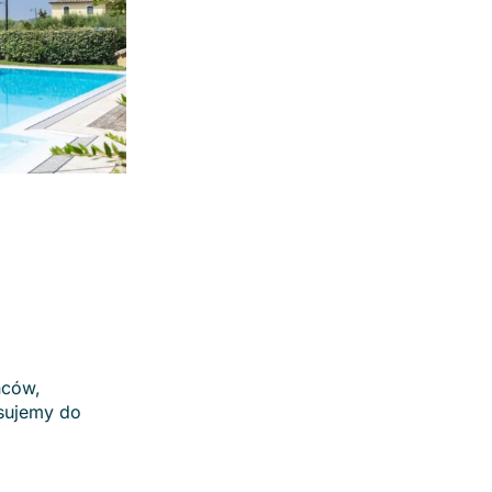
ńców,
asujemy do