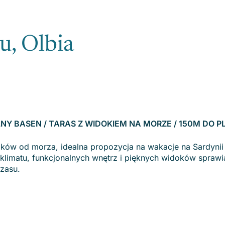
gu, Olbia
PÓLNY BASEN / TARAS Z WIDOKIEM NA MORZE / 150M DO P
oków od morza, idealna propozycja na wakacje na Sardynii 
limatu, funkcjonalnych wnętrz i pięknych widoków sprawia,
czasu.