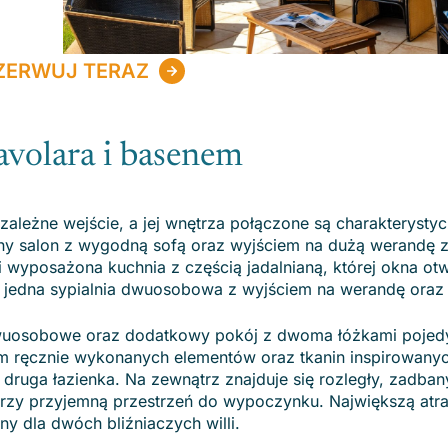
ZERWUJ TERAZ
avolara i basenem
zależne wejście, a jej wnętrza połączone są charakterysty
onny salon z wygodną sofą oraz wyjściem na dużą werandę 
 wyposażona kuchnia z częścią jadalnianą, której okna otwi
ż jedna sypialnia dwuosobowa z wyjściem na werandę oraz 
 dwuosobowe oraz dodatkowy pokój z dwoma łóżkami pojed
m ręcznie wykonanych elementów oraz tkanin inspirowany
e druga łazienka. Na zewnątrz znajduje się rozległy, zadba
orzy przyjemną przestrzeń do wypoczynku. Największą atrak
ny dla dwóch bliźniaczych willi.