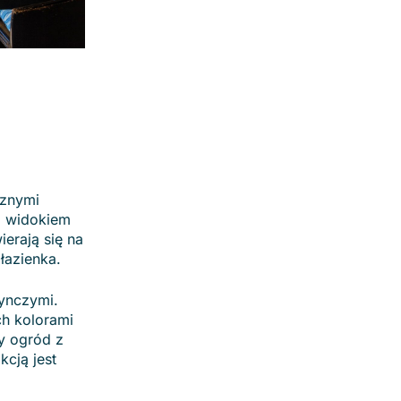
cznymi
z widokiem
erają się na
łazienka.
ynczymi.
ch kolorami
ny ogród z
cją jest