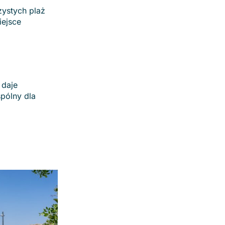
zystych plaż
iejsce
 daje
pólny dla