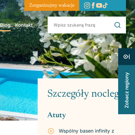
Zorganizujmy wakacje
Blog
Kontakt
Zobacz regiony
Szczegóły noclegu
Atuty
Wspólny basen infinity z