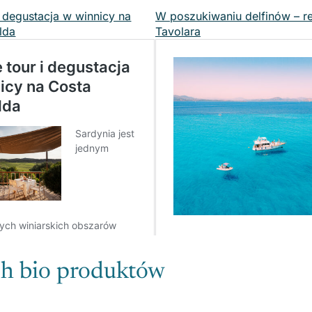
 i degustacja w winnicy na
W poszukiwaniu delfinów – r
lda
Tavolara
ch bio produktów