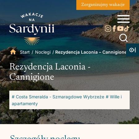
Zorganizujmy wakacje
Start
/
Noclegi
/
Rezydencja Laconia – Cannigione
Rezydencja Laconia -
Cannigione
# Costa Smeralda - Szmaragdowe Wybrzeże
# Wille i
apartamenty