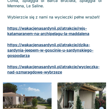
Conia, Spiaggia di Barca Bruciata, Spiaggia di
Mennena, Le Saline.
Wybierzcie się z nami na wycieczki pełne wrażeń!
https://wakacjenasardynii.pl/atrakcje/rejs-
katamaranem-na-archipelagu-la-maddalena
https://wakacjenasardynii.pl/atrakcje/dzika-
sardynia-jeepem-w-goscinie-u-sardynskiego-
gospodarza
https://wakacjenasardynii.pl/atrakcje/wycieczka-
nad-szmaragdowe-wybrzeze