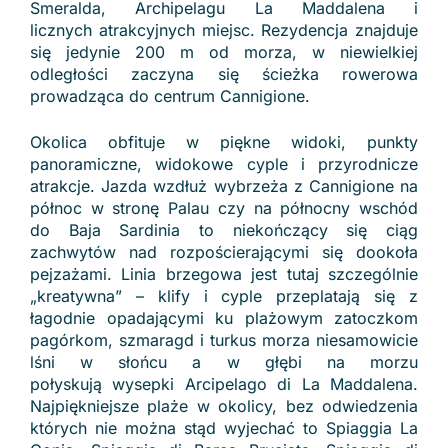
Smeralda, Archipelagu La Maddalena i
licznych atrakcyjnych miejsc. Rezydencja znajduje
się jedynie 200 m od morza, w niewielkiej
odległości zaczyna się ścieżka rowerowa
prowadząca do centrum Cannigione.
Okolica obfituje w piękne widoki, punkty
panoramiczne, widokowe cyple i przyrodnicze
atrakcje. Jazda wzdłuż wybrzeża z Cannigione na
północ w stronę Palau czy na północny wschód
do Baja Sardinia to niekończący się ciąg
zachwytów nad rozpościerającymi się dookoła
pejzażami. Linia brzegowa jest tutaj szczególnie
„kreatywna” – klify i cyple przeplatają się z
łagodnie opadającymi ku plażowym zatoczkom
pagórkom, szmaragd i turkus morza niesamowicie
lśni w słońcu a w głębi na morzu
połyskują wysepki Arcipelago di La Maddalena.
Najpiękniejsze plaże w okolicy, bez odwiedzenia
których nie można stąd wyjechać to Spiaggia La