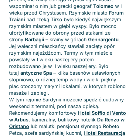
wspominał o nim już grecki geograf
Tolomeo
w I
wieku przed Chrystusem. Rzymskie miasto
Forum
Traiani
nad rzeką Tirso było kiedyś największym
rzymskim miastem w głębi wyspy. Było mocno
ufortyfikowane do obrony przed atakami ze
strony
Barbagii
– krainy w górach
Gennargentu
.
Jej waleczni mieszkańcy stawiali zacięty opór
rzymskim najeźdźcom. Termy w tym mieście
powstały w I wieku naszej ery potem
rozbudowano je w II wieku naszej ery. Było
tutaj
antyczne Spa
– kilka basenów ustawionych
stopniowo, o różnej temp wody i wielki piękny
plac otoczony małymi lokalami, w których robiono
masaże i zabiegi.
W tym rejonie Sardynii możecie spędzić cudowny
weekend z termami, pod nasza opieką.
Rekomendujemy komfortowy
Hotel Soffio di Vento
w Arbus
, kameralny, butikowy hotelik
Da Renzo w
Oristano
lub malutki pensjonat słynnego Robeto
Petza, szefa sardyńskiej kuchni,
Hotel Restauracja