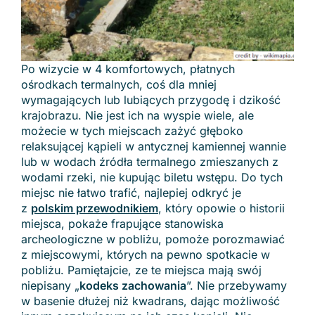
Po wizycie w 4 komfortowych, płatnych
ośrodkach termalnych, coś dla mniej
wymagających lub lubiących przygodę i dzikość
krajobrazu. Nie jest ich na wyspie wiele, ale
możecie w tych miejscach zażyć głęboko
relaksującej kąpieli w antycznej kamiennej wannie
lub w wodach źródła termalnego zmieszanych z
wodami rzeki, nie kupując biletu wstępu. Do tych
miejsc nie łatwo trafić, najlepiej odkryć je
z
polskim przewodnikiem
, który opowie o historii
miejsca, pokaże frapujące stanowiska
archeologiczne w pobliżu, pomoże porozmawiać
z miejscowymi, których na pewno spotkacie w
pobliżu. Pamiętajcie, ze te miejsca mają swój
niepisany „
kodeks zachowania
”. Nie przebywamy
w basenie dłużej niż kwadrans, dając możliwość