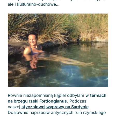
ale i kulturalno-duchowe…
Równie niezapomnianą kąpiel odbyłam w
termach
na brzegu rzeki Fordongianus
. Podczas
naszej
styczniowej wyprawy na Sardynię
.
Dosłownie naprzeciw antycznych ruin rzymskiego