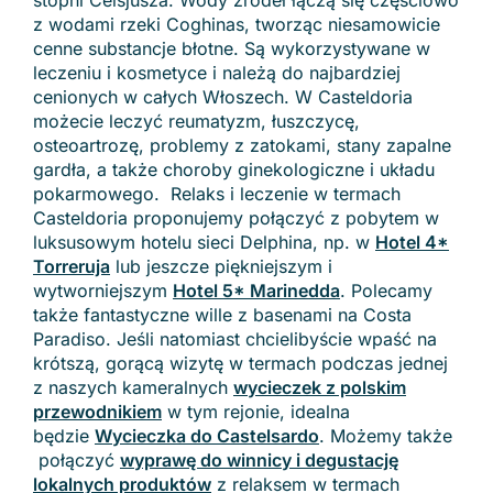
z wodami rzeki Coghinas, tworząc niesamowicie
cenne substancje błotne. Są wykorzystywane w
leczeniu i kosmetyce i należą do najbardziej
cenionych w całych Włoszech. W Casteldoria
możecie leczyć reumatyzm, łuszczycę,
osteoartrozę, problemy z zatokami, stany zapalne
gardła, a także choroby ginekologiczne i układu
pokarmowego. Relaks i leczenie w termach
Casteldoria proponujemy połączyć z pobytem w
luksusowym hotelu sieci Delphina, np. w
Hotel 4*
Torreruja
lub jeszcze piękniejszym i
wytworniejszym
Hotel 5* Marinedda
. Polecamy
także fantastyczne wille z basenami na Costa
Paradiso. Jeśli natomiast chcielibyście wpaść na
krótszą, gorącą wizytę w termach podczas jednej
z naszych kameralnych
wycieczek z polskim
przewodnikiem
w tym rejonie, idealna
będzie
Wycieczka do Castelsardo
. Możemy także
połączyć
wyprawę do winnicy i degustację
lokalnych produktów
z relaksem w termach