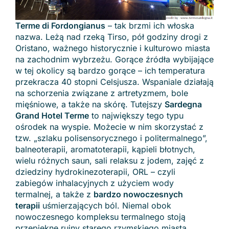
Terme di Fordongianus
– tak brzmi ich włoska
nazwa. Leżą nad rzeką Tirso, pół godziny drogi z
Oristano, ważnego historycznie i kulturowo miasta
na zachodnim wybrzeżu. Gorące źródła wybijające
w tej okolicy są bardzo gorące – ich temperatura
przekracza 40 stopni Celsjusza. Wspaniale działają
na schorzenia związane z artretyzmem, bole
mięśniowe, a także na skórę. Tutejszy
Sardegna
Grand Hotel Terme
to największy tego typu
ośrodek na wyspie. Możecie w nim skorzystać z
tzw. „szlaku polisensorycznego i politermalnego”,
balneoterapii, aromatoterapii, kąpieli błotnych,
wielu różnych saun, sali relaksu z jodem, zajęć z
dziedziny hydrokinezoterapii, ORL – czyli
zabiegów inhalacyjnych z użyciem wody
termalnej, a także z
bardzo nowoczesnych
terapii
uśmierzających ból. Niemal obok
nowoczesnego kompleksu termalnego stoją
przepiękne ruiny starego rzymskiego miasta ,