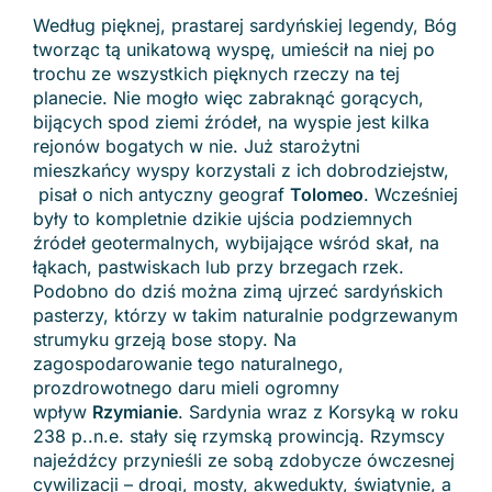
Według pięknej, prastarej sardyńskiej legendy, Bóg
tworząc tą unikatową wyspę, umieścił na niej po
trochu ze wszystkich pięknych rzeczy na tej
planecie. Nie mogło więc zabraknąć gorących,
bijących spod ziemi źródeł, na wyspie jest kilka
rejonów bogatych w nie. Już starożytni
mieszkańcy wyspy korzystali z ich dobrodziejstw,
pisał o nich antyczny geograf
Tolomeo
. Wcześniej
były to kompletnie dzikie ujścia podziemnych
źródeł geotermalnych, wybijające wśród skał, na
łąkach, pastwiskach lub przy brzegach rzek.
Podobno do dziś można zimą ujrzeć sardyńskich
pasterzy, którzy w takim naturalnie podgrzewanym
strumyku grzeją bose stopy. Na
zagospodarowanie tego naturalnego,
prozdrowotnego daru mieli ogromny
wpływ
Rzymianie
. Sardynia wraz z Korsyką w roku
238 p..n.e. stały się rzymską prowincją. Rzymscy
najeźdźcy przynieśli ze sobą zdobycze ówczesnej
cywilizacji – drogi, mosty, akwedukty, świątynie, a