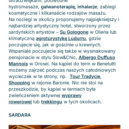
ultradźwiękami, podwodne
hydromasaże,
galwanoterapię, inhalacje
, zabiegi
kosmetyczne i kilkanaście rodzajów masażu.
Na noclegi w okolicy proponujemy najpiękniejszy i
najbardziej artystyczny hotel, stworzony przez
sardyńskich artystów –
Su Gologone
w Oliena lub
klimatyczną
agroturystykę Ludurru
, gdzie
poczujecie się, jak w gościnie u krewnych.
Wspaniale poczujecie się także w wysmakowany
pensjonacie w stylu Slow&Chic,
Albergo Duffuso
Mannois
w Orosei. Na kąpiel do term w Benetutti
możemy zajrzeć podczas naszych całodniowych
wycieczek w te strony, np.
Tour Tradycje,
Shopping
w rejonie Baronie. Nic nie stoi na
przeszkodzie, by kąpiel w termach była
zwieńczeniem aktywnej
wyprawy
rowerowej
lub
trekkingu
w tych okolicach.
SARDARA