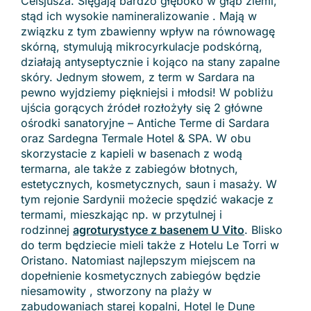
Celsjusza. Sięgają bardzo głęboko w głąb ziemi,
stąd ich wysokie namineralizowanie . Mają w
związku z tym zbawienny wpływ na równowagę
skórną, stymulują mikrocyrkulacje podskórną,
działają antyseptycznie i kojąco na stany zapalne
skóry. Jednym słowem, z term w Sardara na
pewno wyjdziemy piękniejsi i młodsi! W pobliżu
ujścia gorących źródeł rozłożyły się 2 główne
ośrodki sanatoryjne – Antiche Terme di Sardara
oraz Sardegna Termale Hotel & SPA. W obu
skorzystacie z kapieli w basenach z wodą
termarna, ale także z zabiegów błotnych,
estetycznych, kosmetycznych, saun i masaży. W
tym rejonie Sardynii możecie spędzić wakacje z
termami, mieszkając np. w przytulnej i
rodzinnej
agroturystyce z basenem U Vito
. Blisko
do term będziecie mieli także z Hotelu Le Torri w
Oristano. Natomiast najlepszym miejscem na
dopełnienie kosmetycznych zabiegów będzie
niesamowity , stworzony na plaży w
zabudowaniach starej kopalni, Hotel le Dune