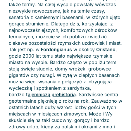
także termy. Na całej wyspie powstały wówczas
niezwykle nowoczesne, jak na tamte czasy,
sanatoria z kamiennymi basenami, w których ujęto
gorące strumienie. Dlatego dziś, korzystając z
najnowocześniejszych, komfortowych ośrodków
termalnych, możecie w ich pobliżu zwiedzić
ciekawe pozostałości rzymskich uzdrowisk i miast.
Tak jest np. w
Fordongianus
w okolicy
Oristano
,
gdzie 2000 lat temu stało największe rzymskie
miasto na wyspie. Bardzo często w pobliżu term
stoją święte studnie, domy wróżek, grobowce
gigantów czy nuragi. Wizytę w ciepłych basenach
można więc wspaniale połączyć z intrygująca
wycieczką i spotkaniem z sardyńska,
bardzo
t
ajemniczą prehistorią
. Sardyńskie centra
geotermalne pięknieją z roku na rok. Zauważono w
ostatnich latach duży wzrost liczby gości w tych
miejscach w miesiącach zimowych. Może i Wy
skusicie się na taki cudowny, gorący i bardzo
zdrowy urlop, kiedy za polskimi oknami zimno i