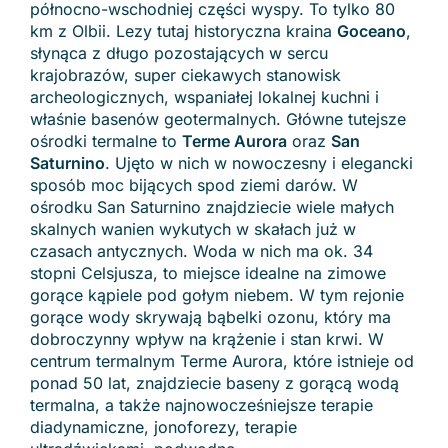
północno-wschodniej części wyspy. To tylko 80
km z Olbii. Lezy tutaj historyczna kraina
Goceano
,
słynąca z długo pozostających w sercu
krajobrazów, super ciekawych stanowisk
archeologicznych, wspaniałej lokalnej kuchni i
właśnie basenów geotermalnych. Główne tutejsze
ośrodki termalne to
Terme Aurora
oraz
San
Saturnino
. Ujęto w nich w nowoczesny i elegancki
sposób moc bijących spod ziemi darów. W
ośrodku San Saturnino znajdziecie wiele małych
skalnych wanien wykutych w skałach już w
czasach antycznych. Woda w nich ma ok. 34
stopni Celsjusza, to miejsce idealne na zimowe
gorące kąpiele pod gołym niebem. W tym rejonie
gorące wody skrywają bąbelki ozonu, który ma
dobroczynny wpływ na krążenie i stan krwi. W
centrum termalnym Terme Aurora, które istnieje od
ponad 50 lat, znajdziecie baseny z gorącą wodą
termalna, a także najnowocześniejsze terapie
diadynamiczne, jonoforezy, terapie