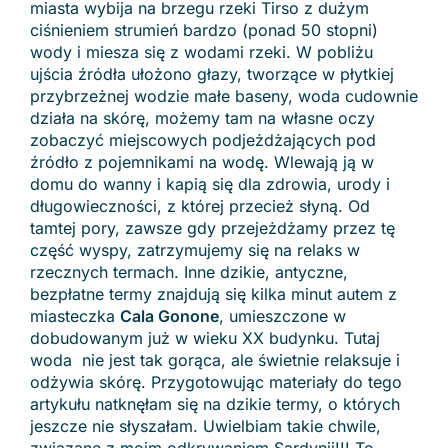
miasta wybija na brzegu rzeki Tirso z dużym
ciśnieniem strumień bardzo (ponad 50 stopni)
wody i miesza się z wodami rzeki. W pobliżu
ujścia źródła ułożono głazy, tworzące w płytkiej
przybrzeżnej wodzie małe baseny, woda cudownie
działa na skórę, możemy tam na własne oczy
zobaczyć miejscowych podjeżdżających pod
źródło z pojemnikami na wodę. Wlewają ją w
domu do wanny i kapią się dla zdrowia, urody i
długowieczności, z której przecież słyną. Od
tamtej pory, zawsze gdy przejeżdżamy przez tę
część wyspy, zatrzymujemy się na relaks w
rzecznych termach. Inne dzikie, antyczne,
bezpłatne termy znajdują się kilka minut autem z
miasteczka
Cala Gonone
, umieszczone w
dobudowanym już w wieku XX budynku. Tutaj
woda nie jest tak gorąca, ale świetnie relaksuje i
odżywia skórę. Przygotowując materiały do tego
artykułu natknęłam się na dzikie termy, o których
jeszcze nie słyszałam. Uwielbiam takie chwile,