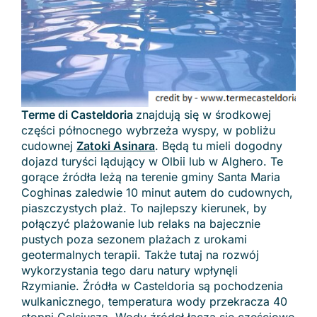
Terme di Casteldoria
znajdują się w środkowej
części północnego wybrzeża wyspy, w pobliżu
cudownej
Zatoki Asinara
. Będą tu mieli dogodny
dojazd turyści lądujący w Olbii lub w Alghero. Te
gorące źródła leżą na terenie gminy Santa Maria
Coghinas zaledwie 10 minut autem do cudownych,
piaszczystych plaż. To najlepszy kierunek, by
połączyć plażowanie lub relaks na bajecznie
pustych poza sezonem plażach z urokami
geotermalnych terapii. Także tutaj na rozwój
wykorzystania tego daru natury wpłynęli
Rzymianie. Źródła w Casteldoria są pochodzenia
wulkanicznego, temperatura wody przekracza 40
stopni Celsjusza. Wody źródeł łączą się częściowo