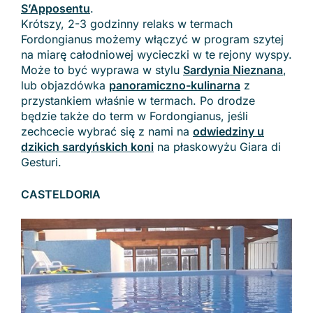
S’Apposentu
.
Krótszy, 2-3 godzinny relaks w termach
Fordongianus możemy włączyć w program szytej
na miarę całodniowej wycieczki w te rejony wyspy.
Może to być wyprawa w stylu
Sardynia Nieznana
,
lub objazdówka
panoramiczno-kulinarna
z
przystankiem właśnie w termach. Po drodze
będzie także do term w Fordongianus, jeśli
zechcecie wybrać się z nami na
odwiedziny u
dzikich sardyńskich koni
na płaskowyżu Giara di
Gesturi.
CASTELDORIA