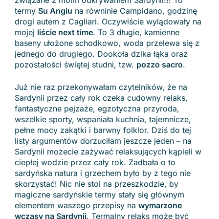
związane z moim odkrywaniem Sardynii!!! To
termy
Su Angiu
na równinie Campidano, godzinę
drogi autem z Cagliari. Oczywiście wylądowały na
mojej
liście next time
. To 3 długie, kamienne
baseny ułożone schodkowo, woda przelewa się z
jednego do drugiego. Dookoła dzika łąka oraz
pozostałości świętej studni, tzw.
pozzo sacro
.
Już nie raz przekonywałam czytelników, że na
Sardynii przez cały rok czeka cudowny relaks,
fantastyczne pejzaże, egzotyczna przyroda,
wszelkie sporty, wspaniała kuchnia, tajemnicze,
pełne mocy zakątki i barwny folklor. Dziś do tej
listy argumentów dorzuciłam jeszcze jeden – na
Sardynii możecie zażywać relaksujących kąpieli w
ciepłej wodzie przez cały rok. Zadbała o to
sardyńska natura i grzechem było by z tego nie
skorzystać! Nic nie stoi na przeszkodzie, by
magiczne sardyńskie termy stały się głównym
elementem waszego przepisy na
wymarzone
wczasy na Sardynii
. Termalny relaks może być