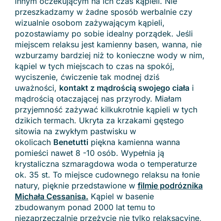
innym oczekującym na ich czas kąpieli. Nie
przeszkadzamy w żadne sposób werbalnie czy
wizualnie osobom zażywającym kąpieli,
pozostawiamy po sobie idealny porządek. Jeśli
miejscem relaksu jest kamienny basen, wanna, nie
wzburzamy bardziej niż to konieczne wody w nim,
kąpiel w tych miejscach to czas na spokój,
wyciszenie, ćwiczenie tak modnej dziś
uważności,
kontakt z mądrością swojego ciała
i
mądrością otaczającej nas przyrody. Miałam
przyjemność zażywać kilkukrotnie kąpieli w tych
dzikich termach. Ukryta za krzakami gęstego
sitowia na zwykłym pastwisku w
okolicach
Benetutti
piękna kamienna wanna
pomieści nawet 8 -10 osób. Wypełnia ją
krystaliczna szmaragdowa woda o temperaturze
ok. 35 st. To miejsce cudownego relaksu na łonie
natury, pięknie przedstawione w
filmie podróznika
Michała Cessanisa.
Kąpiel w basenie
zbudowanym ponad 2000 lat temu to
niezaprzeczalnie przeżycie nie tylko relaksacyjne,